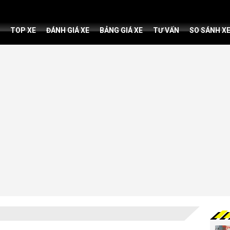
TOP XE
ĐÁNH GIÁ XE
BẢNG GIÁ XE
TƯ VẤN
SO SÁNH X