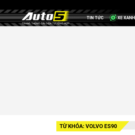
TIN TỨC
XE XANH
TỪ KHÓA: VOLVO ES90