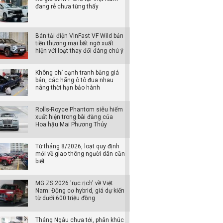
đang rẻ chưa từng thấy
Bán tải điện VinFast VF Wild bản
tiền thương mại bất ngờ xuất
hiện với loạt thay đổi đáng chú ý
Không chỉ cạnh tranh bằng giá
bán, các hãng ô tô đua nhau
nâng thời hạn bảo hành
Rolls-Royce Phantom siêu hiếm
xuất hiện trong bài đăng của
Hoa hậu Mai Phương Thúy
Từ tháng 8/2026, loạt quy định
mới về giao thông người dân cần
biết
MG ZS 2026 'rục rịch' về Việt
Nam: Động cơ hybrid, giá dự kiến
từ dưới 600 triệu đồng
Tháng Ngâu chưa tới, phân khúc