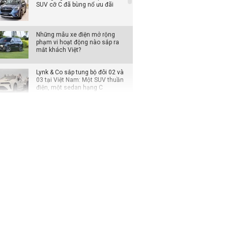
SUV cỡ C đã bùng nổ ưu đãi
Những mẫu xe điện mở rộng
phạm vi hoạt động nào sắp ra
mắt khách Việt?
Lynk & Co sắp tung bộ đôi 02 và
03 tại Việt Nam: Một SUV thuần
điện, một sedan hạng C
SUV off-road BYD Ti7 dự kiến về
Việt Nam trong năm nay, cạnh
tranh Land Cruiser lẫn Defender
Loạt xe Mitsubishi giảm chi phí
lăn bánh, Xpander được ưu đãi
cao nhất
Đại lý mạnh tay giảm giá xe VIN
2025, khách mua tiết kiệm cả
trăm triệu đồng