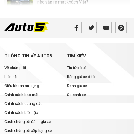
nào sắp ra mắt khách Việt?
Lynk & Co sắp tung bộ đôi 02 và 03 tại Việt Nam:
Một SUV thuần điện, một sedan hạng C
SUV off-road BYD Ti7 dự kiến về Việt Nam
trong năm nay, cạnh tranh Land Cruiser lẫn
Defender
THÔNG TIN VỀ AUTO5
TÌM KIẾM
Loạt xe Mitsubishi giảm chi phí lăn bánh,
Về chúng tôi
Tin tức ô tô
Xpander được ưu đãi cao nhất
Liên hệ
Bảng giá xe ô tô
Điều khoản sử dụng
Đánh gia xe
Chính sách bảo mật
So sánh xe
Chính sách quảng cáo
Chính sách biên tập
Cách chúng tôi đánh giá xe
Cách chúng tôi xếp hạng xe