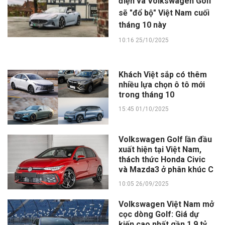
điện và Volkswagen Golf
sẽ "đổ bộ" Việt Nam cuối
tháng 10 này
10:16 25/10/2025
Khách Việt sắp có thêm
nhiều lựa chọn ô tô mới
trong tháng 10
15:45 01/10/2025
Volkswagen Golf lần đầu
xuất hiện tại Việt Nam,
thách thức Honda Civic
và Mazda3 ở phân khúc C
10:05 26/09/2025
Volkswagen Việt Nam mở
cọc dòng Golf: Giá dự
kiến cao nhất gần 1,9 tỷ