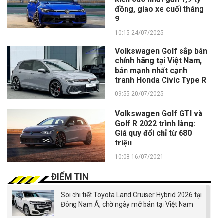
đồng, giao xe cuối tháng
9
10:15 24/07/2025
Volkswagen Golf sắp bán
chính hãng tại Việt Nam,
bản mạnh nhất cạnh
tranh Honda Civic Type R
09:55 20/07/2025
Volkswagen Golf GTI và
Golf R 2022 trình làng:
Giá quy đổi chỉ từ 680
triệu
10:08 16/07/2021
ĐIỂM TIN
Soi chi tiết Toyota Land Cruiser Hybrid 2026 tại
Đông Nam Á, chờ ngày mở bán tại Việt Nam