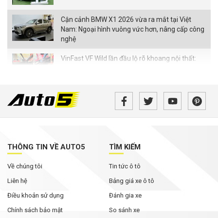
Cận cảnh BMW X1 2026 vừa ra mắt tại Việt
Nam: Ngoại hình vuông vức hơn, nâng cấp công
nghệ
VinFast VF Wild lần đầu lộ rõ khoang nội thất:
Màn hình nhỏ hơn bản concept, ghế chỉnh cơ,
chưa có HUD
Nhiều ô tô thủng lốp trên cao tốc qua Đắk Lắk:
Xe chở phế liệu có phải 'thủ phạm'?
SUV điện hóa của Nissan đi gần 2.000 km không
cần tiếp nhiên liệu, lập kỷ lục thế giới
THÔNG TIN VỀ AUTO5
TÌM KIẾM
Về chúng tôi
Tin tức ô tô
Xe gia đình 7 chỗ tại Việt Nam đang rẻ chưa
từng thấy
Liên hệ
Bảng giá xe ô tô
Điều khoản sử dụng
Đánh gia xe
Chính sách bảo mật
So sánh xe