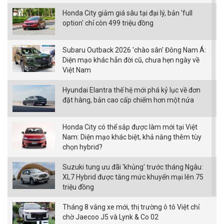
Honda City giảm giá sâu tại đại lý, bản 'full
option' chỉ còn 499 triệu đồng
Subaru Outback 2026 'chào sân' Đông Nam Á:
Diện mạo khác hẳn đời cũ, chưa hẹn ngày về
Việt Nam
Hyundai Elantra thế hệ mới phá kỷ lục về đơn
đặt hàng, bản cao cấp chiếm hơn một nửa
Honda City có thể sắp được làm mới tại Việt
Nam: Diện mạo khác biệt, khả năng thêm tùy
chọn hybrid?
Suzuki tung ưu đãi 'khủng' trước tháng Ngâu:
XL7 Hybrid được tăng mức khuyến mại lên 75
triệu đồng
Tháng 8 vắng xe mới, thị trường ô tô Việt chỉ
chờ Jaecoo J5 và Lynk & Co 02