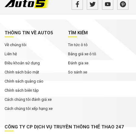
Xpander được ưu đãi cao nhất
Đại lý mạnh tay giảm giá xe VIN 2025, khách
mua tiết kiệm cả trăm triệu đồng
THÔNG TIN VỀ AUTO5
TÌM KIẾM
Xe hybrid trở thành động lực tăng trưởng mới
Về chúng tôi
Tin tức ô tô
của Honda tại Mỹ
Liên hệ
Bảng giá xe ô tô
Điều khoản sử dụng
Đánh gia xe
Chính sách bảo mật
So sánh xe
Chính sách quảng cáo
Chính sách biên tập
Cách chúng tôi đánh giá xe
Cách chúng tôi xếp hạng xe
CÔNG TY CP DỊCH VỤ TRUYỀN THÔNG THỂ THAO 247