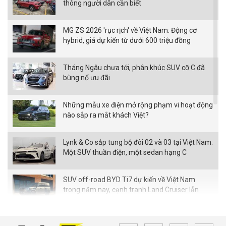
thông người dân cần biết
MG ZS 2026 'rục rịch' về Việt Nam: Động cơ
hybrid, giá dự kiến từ dưới 600 triệu đồng
Tháng Ngâu chưa tới, phân khúc SUV cỡ C đã
bùng nổ ưu đãi
Những mẫu xe điện mở rộng phạm vi hoạt động
nào sắp ra mắt khách Việt?
Lynk & Co sắp tung bộ đôi 02 và 03 tại Việt Nam:
Một SUV thuần điện, một sedan hạng C
SUV off-road BYD Ti7 dự kiến về Việt Nam
trong năm nay, cạnh tranh Land Cruiser lẫn
Defender
Loạt xe Mitsubishi giảm chi phí lăn bánh,