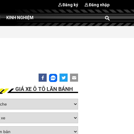
Đăng ký
Đăng nhập
E
KINH NGHIỆM
GIÁ XE Ô TÔ LĂN BÁNH