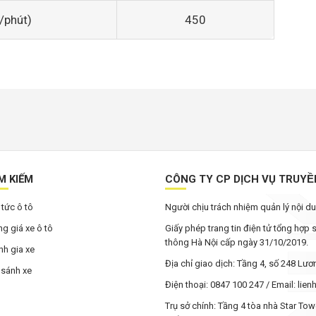
/phút)
450
M KIẾM
CÔNG TY CP DỊCH VỤ TRUYÊ
 tức ô tô
Người chịu trách nhiệm quản lý nội 
g giá xe ô tô
Giấy phép trang tin điện tử tổng hợp
thông Hà Nội cấp ngày 31/10/2019.
h gia xe
Địa chỉ giao dịch: Tầng 4, số 248 Lư
 sánh xe
Điện thoại: 0847 100 247 / Email: li
Trụ sở chính: Tầng 4 tòa nhà Star To