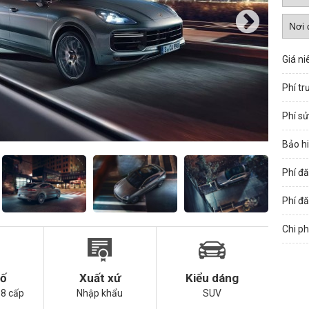
Giá ni
Phí tr
Phí s
Bảo h
Phí đă
Phí đă
Chi ph
số
Xuất xứ
Kiểu dáng
 8 cấp
Nhập khẩu
SUV