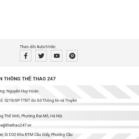
Theo dõi Auto5 trên:
̀N THÔNG THỂ THAO 247
dung: Nguyễn Huy Hoàn.
 số: 5219/GP-TTĐT do Sở Thông tin và Truyền
ơng Thế Vinh, Phường Đại Mỗ, Hà Nội.
enhe@thethao247.vn
wer, lô D32 Khu ĐTM Cầu Giấy, Phường Cầu