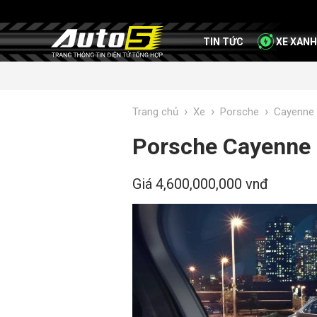
TIN TỨC
XE XANH
›
›
›
Trang chủ
Xe
Porsche
Cayenne
Porsche Cayenne
Giá 4,600,000,000 vnđ