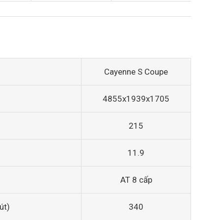
Cayenne S Coupe
4855x1939x1705
215
11.9
AT 8 cấp
út)
340