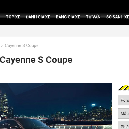
TOP XE
ĐÁNH GIÁ XE
BẢNG GIÁ XE
TƯ VẤN
SO SÁNH X
›
Cayenne S Coupe
 Cayenne S Coupe