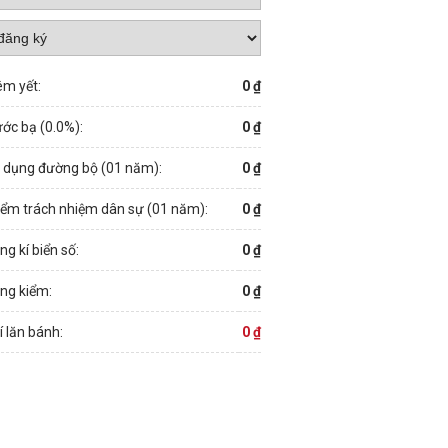
êm yết:
0 ₫
ước bạ (
0.0
%):
0 ₫
ử dụng đường bộ (01 năm):
0 ₫
iểm trách nhiệm dân sự (01 năm):
0 ₫
ng kí biển số:
0 ₫
ng kiểm:
0 ₫
í lăn bánh:
0 ₫