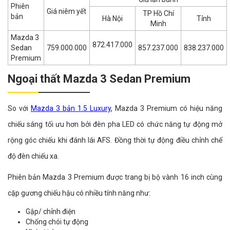
Phiên
Giá niêm yết
TP Hồ Chí
bản
Hà Nội
Tỉnh
Minh
Mazda 3
872.417.000
Sedan
759.000.000
857.237.000
838.237.000
Premium
Ngoại thất Mazda 3 Sedan Premium
So với
Mazda 3 bản 1.5 Luxury
, Mazda 3 Premium có hiệu năng
chiếu sáng tối ưu hơn bởi đèn pha LED có chức năng tự động mở
rộng góc chiếu khi đánh lái AFS. Đồng thời tự động điều chỉnh chế
độ đèn chiếu xa.
Phiên bản Mazda 3 Premium được trang bị bộ vành 16 inch cùng
cặp gương chiếu hậu có nhiều tính năng như:
Gập/ chỉnh điện
Chống chói tự động