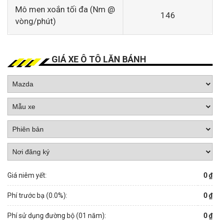
Mô men xoắn tối đa (Nm @
146
vòng/phút)
GIÁ XE Ô TÔ LĂN BÁNH
Giá niêm yết:
0 ₫
Phí trước bạ (
0.0
%):
0 ₫
Phí sử dụng đường bộ (01 năm):
0 ₫