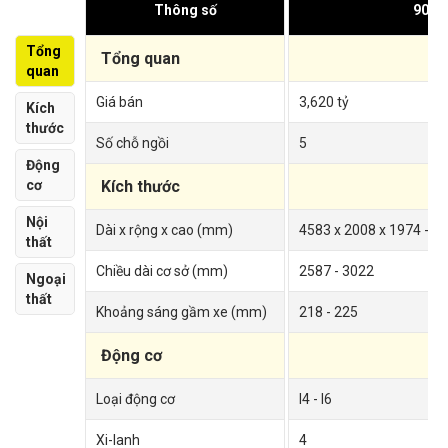
Thông số
90 S
Tổng
Tổng quan
quan
Giá bán
3,620 tỷ
Kích
thước
Số chỗ ngồi
5
Động
cơ
Kích thước
Nội
Dài x rộng x cao (mm)
4583 x 2008 x 1974 - 5
thất
Chiều dài cơ sở (mm)
2587 - 3022
Ngoại
thất
Khoảng sáng gầm xe (mm)
218 - 225
Động cơ
Loại động cơ
I4 - I6
Xi-lanh
4