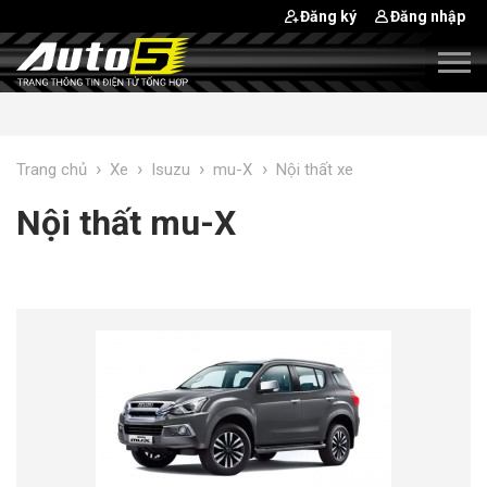
Đăng ký
Đăng nhập
›
›
›
›
Trang chủ
Xe
Isuzu
mu-X
Nội thất xe
Nội thất mu-X