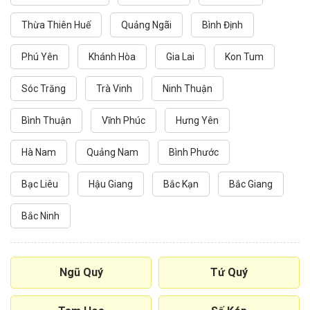
Thừa Thiên Huế
Quảng Ngãi
Bình Định
Phú Yên
Khánh Hòa
Gia Lai
Kon Tum
Sóc Trăng
Trà Vinh
Ninh Thuận
Bình Thuận
Vĩnh Phúc
Hưng Yên
Hà Nam
Quảng Nam
Bình Phước
Bạc Liêu
Hậu Giang
Bắc Kạn
Bắc Giang
Bắc Ninh
Ngũ Quý
Tứ Quý