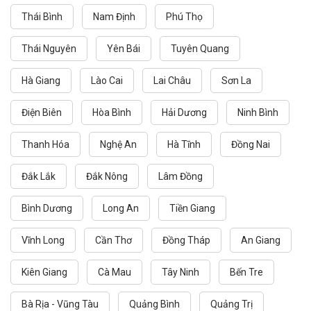
Thái Bình
Nam Định
Phú Thọ
Thái Nguyên
Yên Bái
Tuyên Quang
Hà Giang
Lào Cai
Lai Châu
Sơn La
Điện Biên
Hòa Bình
Hải Dương
Ninh Bình
Thanh Hóa
Nghệ An
Hà Tĩnh
Đồng Nai
Đắk Lắk
Đắk Nông
Lâm Đồng
Bình Dương
Long An
Tiền Giang
Vĩnh Long
Cần Thơ
Đồng Tháp
An Giang
Kiên Giang
Cà Mau
Tây Ninh
Bến Tre
Bà Rịa - Vũng Tàu
Quảng Bình
Quảng Trị