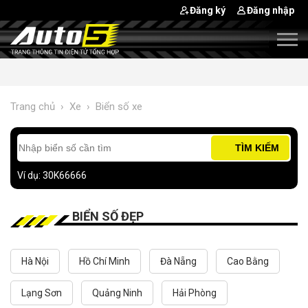
Đăng ký
Đăng nhập
Trang chủ
›
Xe
›
Biển số xe
TÌM KIẾM
Ví dụ: 30K66666
BIỂN SỐ ĐẸP
Hà Nội
Hồ Chí Minh
Đà Nẵng
Cao Bằng
Lạng Sơn
Quảng Ninh
Hải Phòng