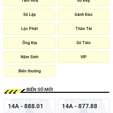
Tam Hoa
Số Kép
Số Lặp
Gánh Đảo
Lộc Phát
Thần Tài
Ông Địa
Số Tiến
Năm Sinh
VIP
Biển thường
BIỂN SỐ MỚI
14A - 888.01
14A - 877.88