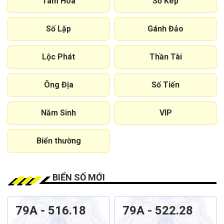
Tam Hoa
Số Kép
Số Lặp
Gánh Đảo
Lộc Phát
Thần Tài
Ông Địa
Số Tiến
Năm Sinh
VIP
Biển thường
BIỂN SỐ MỚI
79A - 516.18
79A - 522.28