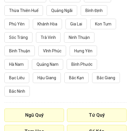
Thừa Thiên Huế
Quảng Ngãi
Bình Định
Phú Yên
Khánh Hòa
Gia Lai
Kon Tum
Sóc Trăng
Trà Vinh
Ninh Thuận
Bình Thuận
Vĩnh Phúc
Hưng Yên
Hà Nam
Quảng Nam
Bình Phước
Bạc Liêu
Hậu Giang
Bắc Kạn
Bắc Giang
Bắc Ninh
Ngũ Quý
Tứ Quý