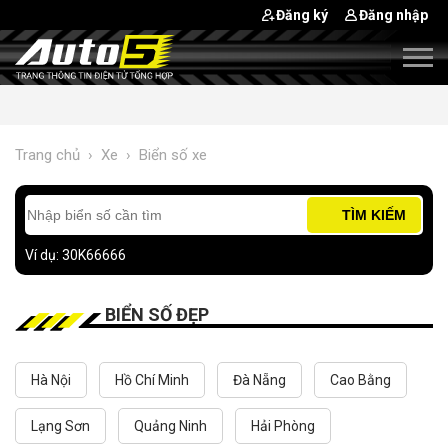
Đăng ký
Đăng nhập
Trang chủ
›
Xe
›
Biển số xe
TÌM KIẾM
Ví dụ: 30K66666
BIỂN SỐ ĐẸP
Hà Nội
Hồ Chí Minh
Đà Nẵng
Cao Bằng
Lạng Sơn
Quảng Ninh
Hải Phòng