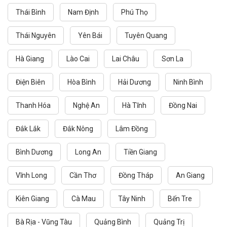
Thái Bình
Nam Định
Phú Thọ
Thái Nguyên
Yên Bái
Tuyên Quang
Hà Giang
Lào Cai
Lai Châu
Sơn La
Điện Biên
Hòa Bình
Hải Dương
Ninh Bình
Thanh Hóa
Nghệ An
Hà Tĩnh
Đồng Nai
Đắk Lắk
Đắk Nông
Lâm Đồng
Bình Dương
Long An
Tiền Giang
Vĩnh Long
Cần Thơ
Đồng Tháp
An Giang
Kiên Giang
Cà Mau
Tây Ninh
Bến Tre
Bà Rịa - Vũng Tàu
Quảng Bình
Quảng Trị