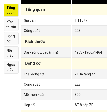
Tổng
Tổng quan
quan
Giá bán
1,115 tỷ
Kích
thước
Công suất
228
Động
cơ
Kích thước
Nội
Dài x rộng x cao (mm)
4973x1900x1464
thất
Động cơ
Ngoại
thất
Loại động cơ
2.0 I4 tăng áp
Công suất
228
Mô men xoắn
300
Hộp số
AT 8 cấp ZF