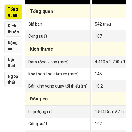
Tổng
Tổng quan
quan
Giá bán
542 triệu
Kích
thước
Công suất
107
Động
cơ
Kích thước
Nội
Dài x rộng x cao (mm)
4.410 x 1.700 x 1.47
thất
Khoảng sáng gầm xe (mm)
145
Ngoại
thất
Bán kính vòng quay tối thiểu (m)
10.2
Động cơ
Loại động cơ
1.5 I4 Dual VVT-i
Công suất
107