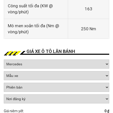
Công suất tối đa (KW @
163
vòng/phút)
Mô men xoắn tối đa (Nm @
250 Nm
vòng/phút)
GIÁ XE Ô TÔ LĂN BÁNH
Giá niêm yết:
0 ₫