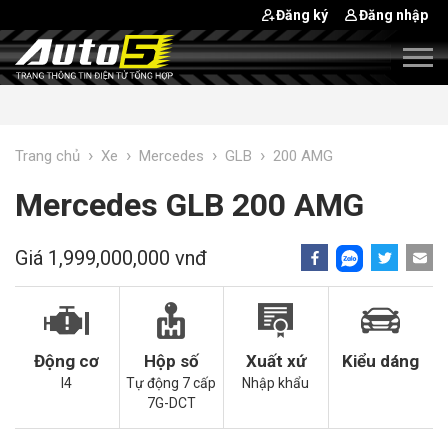
Đăng ký
Đăng nhập
›
›
›
›
Trang chủ
Xe
Mercedes
GLB
200 AMG
Mercedes GLB 200 AMG
Giá 1,999,000,000 vnđ
Động cơ
Hộp số
Xuất xứ
Kiểu dáng
I4
Tự động 7 cấp
Nhập khẩu
7G-DCT