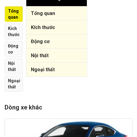
Tổng
Tổng quan
quan
Kích thước
Kích
thước
Động cơ
Động
cơ
Nội thất
Nội
Ngoại thất
thất
Ngoại
thất
Dòng xe khác