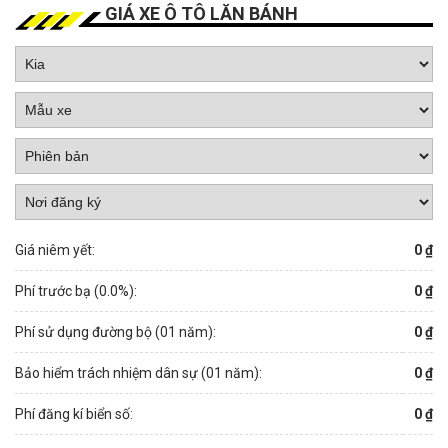
GIÁ XE Ô TÔ LĂN BÁNH
Giá niêm yết:
0 ₫
Phí trước bạ (
0.0
%):
0 ₫
Phí sử dụng đường bộ (01 năm):
0 ₫
Bảo hiểm trách nhiệm dân sự (01 năm):
0 ₫
Phí đăng kí biển số:
0 ₫