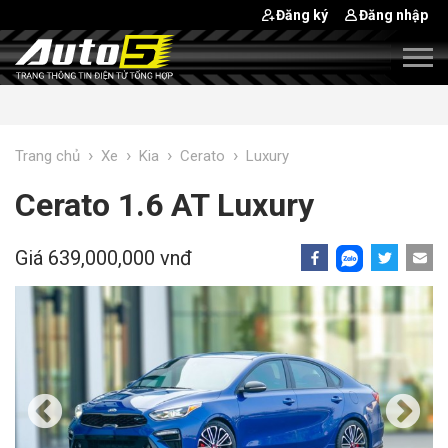
Đăng ký
Đăng nhập
›
›
›
›
Trang chủ
Xe
Kia
Cerato
Luxury
Cerato 1.6 AT Luxury
Giá 639,000,000 vnđ