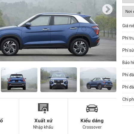
Giá ni
Phí tr
Phí s
Bảo h
Phí đă
Phí đă
Chi ph
số
Xuất xứ
Kiểu dáng
Nhập khẩu
Crossover