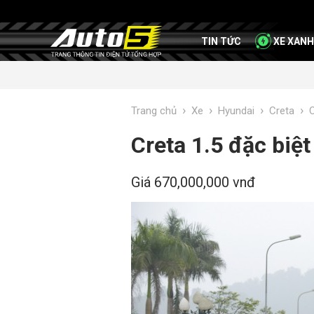
TIN TỨC
XE XANH
›
›
›
›
Trang chủ
Xe
Hyundai
Creta
C
Creta 1.5 đặc biệt
Giá 670,000,000 vnđ