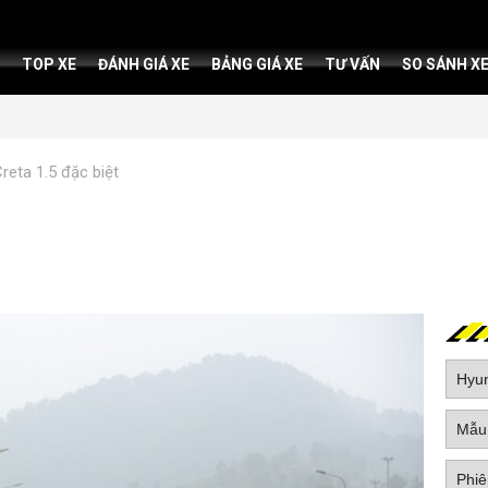
TOP XE
ĐÁNH GIÁ XE
BẢNG GIÁ XE
TƯ VẤN
SO SÁNH X
reta 1.5 đặc biệt