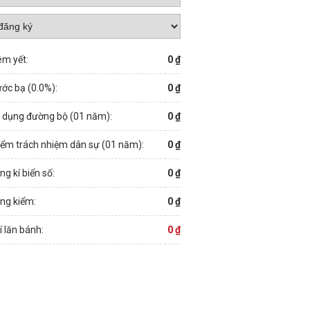
êm yết:
0 ₫
ước bạ (
0.0
%):
0 ₫
ử dụng đường bộ (01 năm):
0 ₫
iểm trách nhiệm dân sự (01 năm):
0 ₫
ng kí biển số:
0 ₫
ng kiểm:
0 ₫
í lăn bánh:
0 ₫