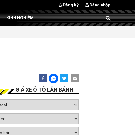
Đăng ký
Đăng nhập
E
KINH NGHIỆM
GIÁ XE Ô TÔ LĂN BÁNH