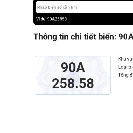
Ví dụ: 90A25858
Thông tin chi tiết biển: 90
Khu vự
90A
Loại b
Tổng đ
258.58