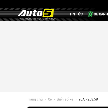
TIN TỨC
XE XANH
Trang chủ
›
Xe
›
Biển số xe
›
90A - 258.58