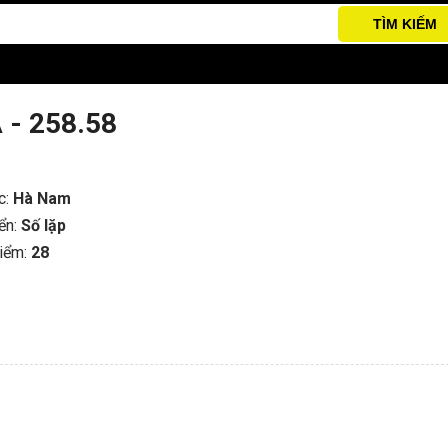
TÌM KIẾM
A - 258.58
c:
Hà Nam
iển:
Số lặp
iểm:
28