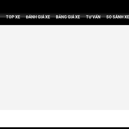
TOP XE
ĐÁNH GIÁ XE
BẢNG GIÁ XE
TƯ VẤN
SO SÁNH X