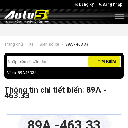
Đăng ký
Đăng nhập
Trang chủ
›
Xe
›
Biển số xe
›
89A - 463.33
TÌM KIẾM
Ví dụ: 89A46333
Thông tin chi tiết biển: 89A -
463.33
89A
463.33