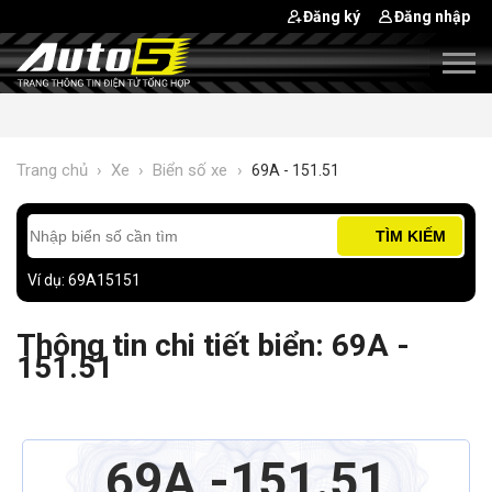
Đăng ký
Đăng nhập
Trang chủ
›
Xe
›
Biển số xe
›
69A - 151.51
TÌM KIẾM
Ví dụ: 69A15151
Thông tin chi tiết biển: 69A -
151.51
69A
151.51