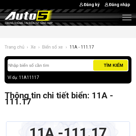
Đăng ký
Đăng nhập
Trang chủ
›
Xe
›
Biển số xe
›
11A - 111.17
TÌM KIẾM
Ví dụ: 11A11117
Thông tin chi tiết biển: 11A -
111.17
11A
111.17