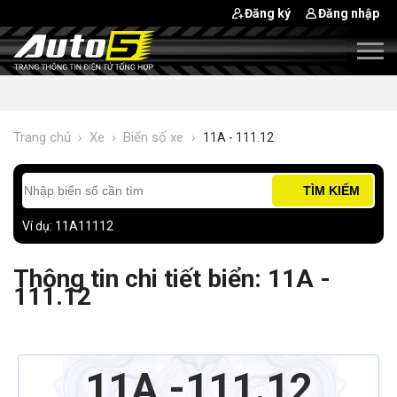
Đăng ký
Đăng nhập
Trang chủ
›
Xe
›
Biển số xe
›
11A - 111.12
TÌM KIẾM
Ví dụ: 11A11112
Thông tin chi tiết biển: 11A -
111.12
11A
111.12