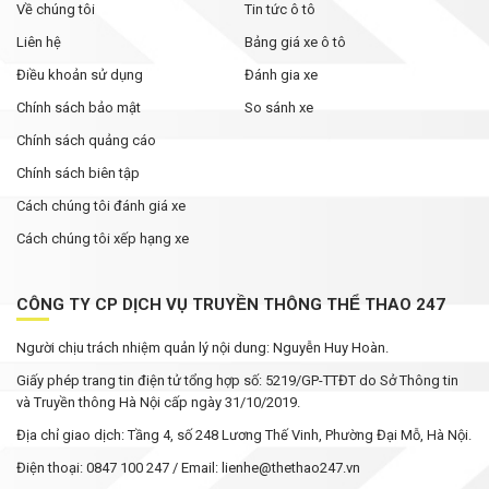
Tháng Ngâu chưa tới, phân khúc SUV cỡ C đã
Về chúng tôi
Tin tức ô tô
bùng nổ ưu đãi
Liên hệ
Bảng giá xe ô tô
Điều khoản sử dụng
Đánh gia xe
Chính sách bảo mật
So sánh xe
Chính sách quảng cáo
Chính sách biên tập
Cách chúng tôi đánh giá xe
Cách chúng tôi xếp hạng xe
CÔNG TY CP DỊCH VỤ TRUYỀN THÔNG THỂ THAO 247
Người chịu trách nhiệm quản lý nội dung: Nguyễn Huy Hoàn.
Giấy phép trang tin điện tử tổng hợp số: 5219/GP-TTĐT do Sở Thông tin
và Truyền thông Hà Nội cấp ngày 31/10/2019.
Địa chỉ giao dịch: Tầng 4, số 248 Lương Thế Vinh, Phường Đại Mỗ, Hà Nội.
Điện thoại: 0847 100 247 / Email: lienhe@thethao247.vn