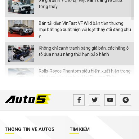
Xe gia đình 7 chỗ tại Việt Nam đang rẻ chưa
từng thấy
Bán tải điện VinFast VF Wild bản tiền thương
mại bất ngờ xuất hiện với loạt thay đổi đáng chú
ý
Không chỉ cạnh tranh bằng giá bán, các hãng ô
tô đua nhau nâng thời hạn bảo hành
Rolls-Royce Phantom siêu hiếm xuất hiện trong
bài đăng của Hoa hậu Mai Phương Thúy
Từ tháng 8/2026, loạt quy định mới về giao
thông người dân cần biết
MG ZS 2026 'rục rịch' về Việt Nam: Động cơ
hybrid, giá dự kiến từ dưới 600 triệu đồng
THÔNG TIN VỀ AUTO5
TÌM KIẾM