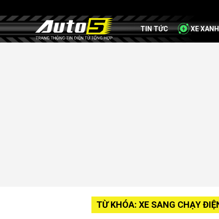
TIN TỨC
XE XANH
TỪ KHÓA: XE SANG CHẠY ĐIỆ