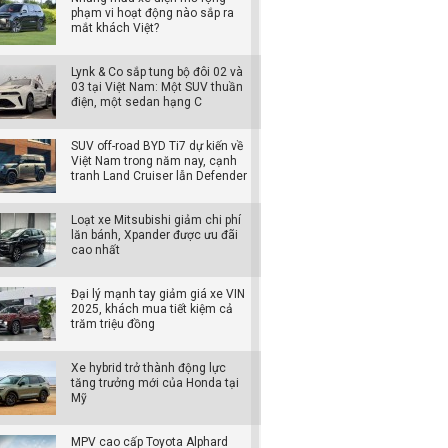
phạm vi hoạt động nào sắp ra
mắt khách Việt?
Lynk & Co sắp tung bộ đôi 02 và
03 tại Việt Nam: Một SUV thuần
điện, một sedan hạng C
SUV off-road BYD Ti7 dự kiến về
Việt Nam trong năm nay, cạnh
tranh Land Cruiser lẫn Defender
Loạt xe Mitsubishi giảm chi phí
lăn bánh, Xpander được ưu đãi
cao nhất
Đại lý mạnh tay giảm giá xe VIN
2025, khách mua tiết kiệm cả
trăm triệu đồng
Xe hybrid trở thành động lực
tăng trưởng mới của Honda tại
Mỹ
MPV cao cấp Toyota Alphard