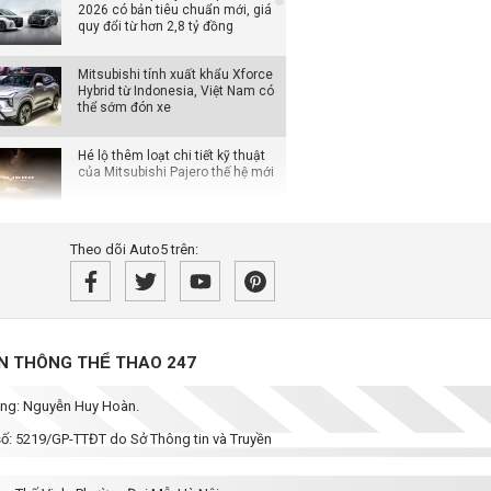
2026 có bản tiêu chuẩn mới, giá
quy đổi từ hơn 2,8 tỷ đồng
Mitsubishi tính xuất khẩu Xforce
Hybrid từ Indonesia, Việt Nam có
thể sớm đón xe
Hé lộ thêm loạt chi tiết kỹ thuật
của Mitsubishi Pajero thế hệ mới
Hyundai lập kỷ lục doanh số
Theo dõi Auto5 trên:
tháng 7 tại Mỹ, Elantra bất ngờ
tăng trưởng mạnh
Lexus ES đời mới cập bến Đông
Nam Á: Bổ sung bản điện chạy
khoảng 560 km, chờ ngày về
̀N THÔNG THỂ THAO 247
Việt Nam
dung: Nguyễn Huy Hoàn.
Honda công bố loạt ưu đãi trong
tháng 8: Giảm đến 70,5 triệu
 số: 5219/GP-TTĐT do Sở Thông tin và Truyền
đồng, bảo hành 10 năm