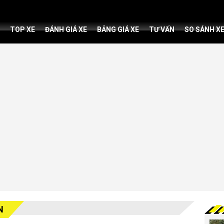
TOP XE
ĐÁNH GIÁ XE
BẢNG GIÁ XE
TƯ VẤN
SO SÁNH X
N