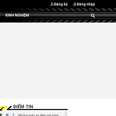
Đăng ký
Đăng nhập
E
KINH NGHIỆM
ĐIỂM TIN
Những mẫu xe điện mở rộng