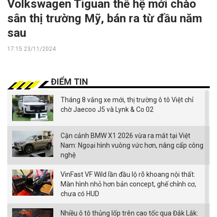
Volkswagen Tiguan thế hệ mới chào
sân thị trường Mỹ, bán ra từ đầu năm
sau
17:15 23/11/2024
ĐIỂM TIN
Tháng 8 vắng xe mới, thị trường ô tô Việt chỉ
chờ Jaecoo J5 và Lynk & Co 02
Cận cảnh BMW X1 2026 vừa ra mắt tại Việt
Nam: Ngoại hình vuông vức hơn, nâng cấp công
nghệ
VinFast VF Wild lần đầu lộ rõ khoang nội thất:
Màn hình nhỏ hơn bản concept, ghế chỉnh cơ,
chưa có HUD
Nhiều ô tô thủng lốp trên cao tốc qua Đắk Lắk: