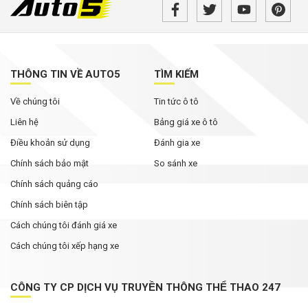
thông người dân cần biết
MG ZS 2026 'rục rịch' về Việt Nam: Động cơ
hybrid, giá dự kiến từ dưới 600 triệu đồng
THÔNG TIN VỀ AUTO5
TÌM KIẾM
Tháng Ngâu chưa tới, phân khúc SUV cỡ C đã
Về chúng tôi
Tin tức ô tô
bùng nổ ưu đãi
Liên hệ
Bảng giá xe ô tô
Điều khoản sử dụng
Đánh gia xe
Chính sách bảo mật
So sánh xe
Chính sách quảng cáo
Chính sách biên tập
Cách chúng tôi đánh giá xe
Cách chúng tôi xếp hạng xe
CÔNG TY CP DỊCH VỤ TRUYỀN THÔNG THỂ THAO 247