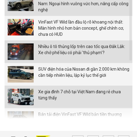
Nam: Ngoại hình vuông vức hơn, nâng cấp công
nghệ
VinFast VF Wild lần đầu lộ rõ khoang nội thất:
Màn hình nhỏ hơn bản concept, ghế chỉnh cơ,
chưa có HUD
Nhiều ô tô thủng lốp trên cao tốc qua Đắk Lắk:
Xe chở phế liệu có phải 'thủ phạm'?
SUV điện hóa của Nissan đi gần 2.000 km không
cần tiếp nhiên liệu, lập kỷ lục thế giới
Xe gia đình 7 chỗ tại Việt Nam đang rẻ chưa
từng thấy
Bán tải điện VinFast VF Wild bản tiền thương
mại bất ngờ xuất hiện với loạt thay đổi đáng chú
ý