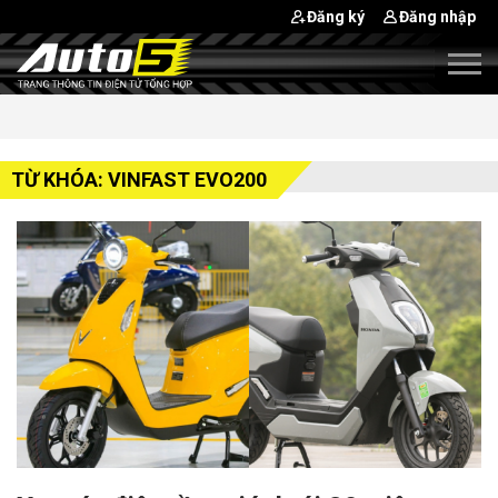
Đăng ký
Đăng nhập
TỪ KHÓA: VINFAST EVO200