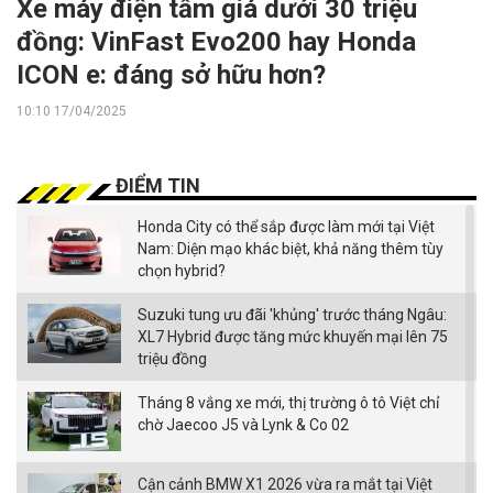
Xe máy điện tầm giá dưới 30 triệu
đồng: VinFast Evo200 hay Honda
ICON e: đáng sở hữu hơn?
10:10 17/04/2025
ĐIỂM TIN
Honda City có thể sắp được làm mới tại Việt
Nam: Diện mạo khác biệt, khả năng thêm tùy
chọn hybrid?
Suzuki tung ưu đãi 'khủng' trước tháng Ngâu:
XL7 Hybrid được tăng mức khuyến mại lên 75
triệu đồng
Tháng 8 vắng xe mới, thị trường ô tô Việt chỉ
chờ Jaecoo J5 và Lynk & Co 02
Cận cảnh BMW X1 2026 vừa ra mắt tại Việt