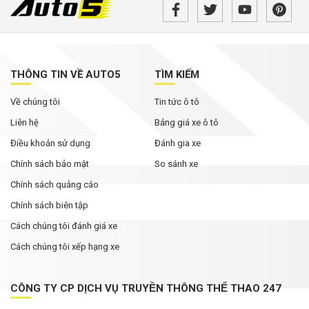
Không chỉ cạnh tranh bằng giá bán, các hãng ô
tô đua nhau nâng thời hạn bảo hành
Rolls-Royce Phantom siêu hiếm xuất hiện trong
bài đăng của Hoa hậu Mai Phương Thúy
THÔNG TIN VỀ AUTO5
TÌM KIẾM
Về chúng tôi
Tin tức ô tô
Từ tháng 8/2026, loạt quy định mới về giao
thông người dân cần biết
Liên hệ
Bảng giá xe ô tô
Điều khoản sử dụng
Đánh gia xe
Chính sách bảo mật
So sánh xe
Chính sách quảng cáo
Chính sách biên tập
Cách chúng tôi đánh giá xe
Cách chúng tôi xếp hạng xe
CÔNG TY CP DỊCH VỤ TRUYỀN THÔNG THỂ THAO 247