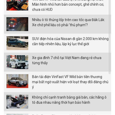
Màn hình nhỏ hơn bản concept, ghế chỉnh cơ,
chưa có HUD
Nhiều ô tô thủng lốp trên cao tốc qua Đắk Lắk:
Xe chở phế liệu có phải 'thủ phạm'?
SUV điện hóa của Nissan đi gần 2.000 km không
cần tiếp nhiên liệu, lập kỷ lục thế giới
Xe gia đình 7 chỗ tại Việt Nam đang rẻ chưa
từng thấy
Bán tải điện VinFast VF Wild bản tiền thương
mại bất ngờ xuất hiện với loạt thay đổi đáng chú
ý
Không chỉ cạnh tranh bằng giá bán, các hãng ô
tô đua nhau nâng thời hạn bảo hành