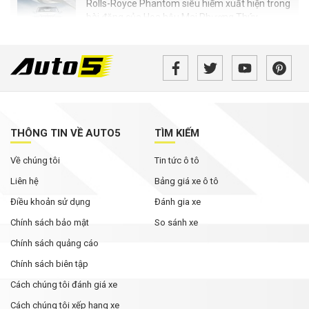
Rolls-Royce Phantom siêu hiếm xuất hiện trong
bài đăng của Hoa hậu Mai Phương Thúy
Từ tháng 8/2026, loạt quy định mới về giao
thông người dân cần biết
MG ZS 2026 'rục rịch' về Việt Nam: Động cơ
hybrid, giá dự kiến từ dưới 600 triệu đồng
THÔNG TIN VỀ AUTO5
TÌM KIẾM
Tháng Ngâu chưa tới, phân khúc SUV cỡ C đã
Về chúng tôi
Tin tức ô tô
bùng nổ ưu đãi
Liên hệ
Bảng giá xe ô tô
Điều khoản sử dụng
Đánh gia xe
Chính sách bảo mật
So sánh xe
Chính sách quảng cáo
Chính sách biên tập
Cách chúng tôi đánh giá xe
Cách chúng tôi xếp hạng xe