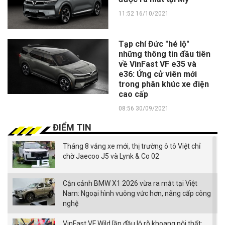
11:52 16/10/2021
Tạp chí Đức "hé lộ"
những thông tin đầu tiên
về VinFast VF e35 và
e36: Ứng cử viên mới
trong phân khúc xe điện
cao cấp
08:56 30/09/2021
ĐIỂM TIN
Tháng 8 vắng xe mới, thị trường ô tô Việt chỉ
chờ Jaecoo J5 và Lynk & Co 02
Cận cảnh BMW X1 2026 vừa ra mắt tại Việt
Nam: Ngoại hình vuông vức hơn, nâng cấp công
nghệ
VinFast VF Wild lần đầu lộ rõ khoang nội thất: