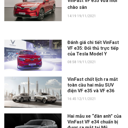
VinFast VF e35 vừa mới
chào sân
14:19 19/11/2021
Đánh giá chi tiết VinFast
VF e35: Đối thủ trực tiếp
của Tesla Model Y
08:58 19/11/2021
VinFast chốt lịch ra mắt
toàn cầu hai mẫu SUV
điện VF e35 và VF e36
16:45 12/11/2021
Hai mẫu xe “đàn anh” của
VinFast VF e34 chuẩn bị
được ra mắt tại Mỹ