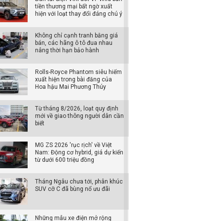
tiền thương mại bất ngờ xuất
hiện với loạt thay đổi đáng chú ý
Không chỉ cạnh tranh bằng giá
bán, các hãng ô tô đua nhau
nâng thời hạn bảo hành
Rolls-Royce Phantom siêu hiếm
xuất hiện trong bài đăng của
Hoa hậu Mai Phương Thúy
Từ tháng 8/2026, loạt quy định
mới về giao thông người dân cần
biết
MG ZS 2026 'rục rịch' về Việt
Nam: Động cơ hybrid, giá dự kiến
từ dưới 600 triệu đồng
Tháng Ngâu chưa tới, phân khúc
SUV cỡ C đã bùng nổ ưu đãi
Những mẫu xe điện mở rộng