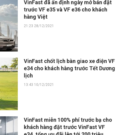
VinFast đã ấn định ngày mở bán đặt
trước VF e35 và VF e36 cho khách
hàng Việt
21:23 28/12/2021
VinFast chốt lịch bàn giao xe điện VF
e34 cho khách hàng trước Tết Dương
lịch
13:43 10/12/2021
VinFast miễn 100% phí trước bạ cho
khách hàng đặt trước VinFast VF
e34, tổng ưu đãi lên tới 200 triệu