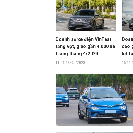
Doanh số xe điện VinFast
Doan
tăng vọt, giao gần 4.000 xe
cao g
trong tháng 4/2023
lọt t
11:26 13/05/2023
16:11 