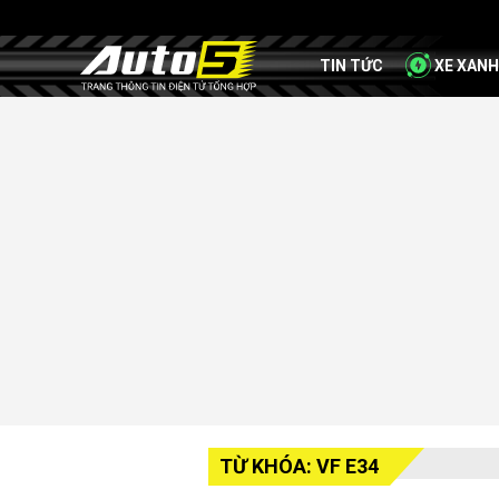
TIN TỨC
XE XANH
TỪ KHÓA: VF E34