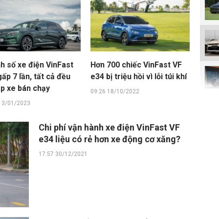
h số xe điện VinFast
Hơn 700 chiếc VinFast VF
ấp 7 lần, tất cả đều
e34 bị triệu hồi vì lỗi túi khí
op xe bán chạy
09:26 18/10/2022
13/01/2023
Chi phí vận hành xe điện VinFast VF
e34 liệu có rẻ hơn xe động cơ xăng?
17:57 30/12/2021