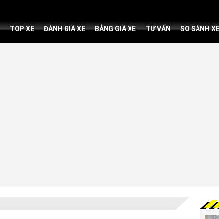
TOP XE
ĐÁNH GIÁ XE
BẢNG GIÁ XE
TƯ VẤN
SO SÁNH X