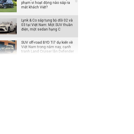
phạm vi hoạt động nào sắp ra
mắt khách Việt?
Lynk & Co sắp tung bộ đôi 02 và
03 tại Việt Nam: Một SUV thuần
điện, một sedan hạng C
SUV off-road BYD Ti7 dự kiến về
Việt Nam trong năm nay, cạnh
tranh Land Cruiser lẫn Defender
Loạt xe Mitsubishi giảm chi phí
lăn bánh, Xpander được ưu đãi
cao nhất
Đại lý mạnh tay giảm giá xe VIN
2025, khách mua tiết kiệm cả
trăm triệu đồng
Xe hybrid trở thành động lực
tăng trưởng mới của Honda tại
Mỹ