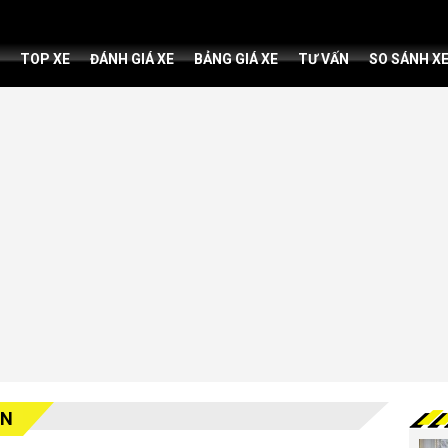
TOP XE
ĐÁNH GIÁ XE
BẢNG GIÁ XE
TƯ VẤN
SO SÁNH X
ÀN