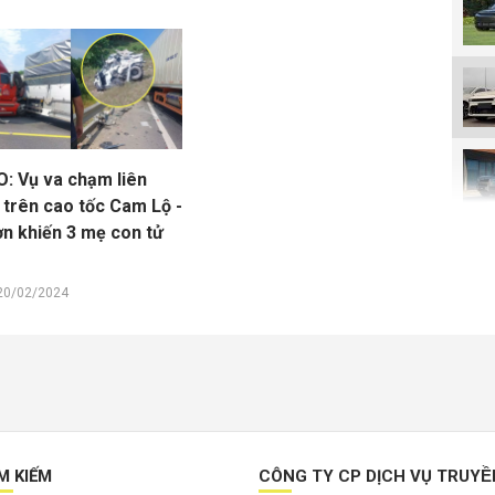
O: Vụ va chạm liên
 trên cao tốc Cam Lộ -
ơn khiến 3 mẹ con tử
g
20/02/2024
M KIẾM
CÔNG TY CP DỊCH VỤ TRUYÊ