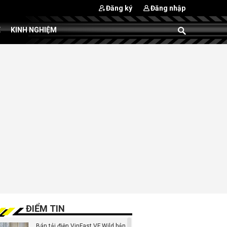
Đăng ký
Đăng nhập
E
KINH NGHIỆM
ĐIỂM TIN
Bán tải điện VinFast VF Wild bản