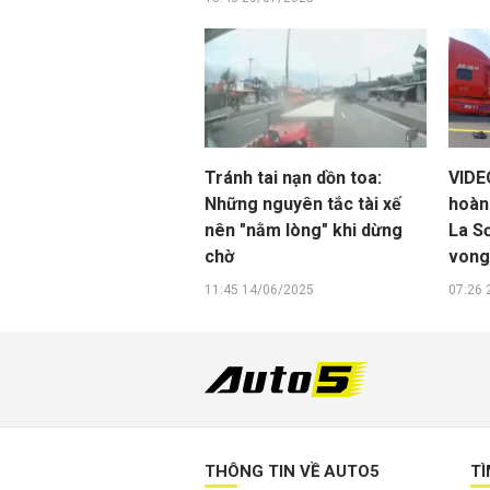
Tránh tai nạn dồn toa:
VIDE
Những nguyên tắc tài xế
hoàn
nên "nằm lòng" khi dừng
La S
chờ
von
11:45 14/06/2025
07:26 
THÔNG TIN VỀ AUTO5
TÌ