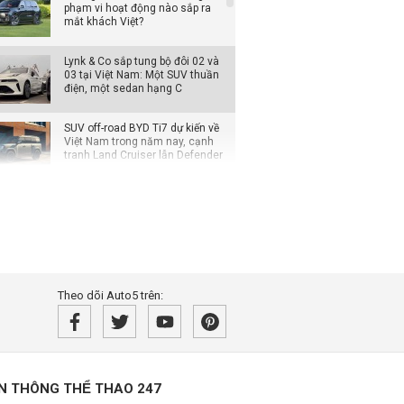
phạm vi hoạt động nào sắp ra
mắt khách Việt?
Lynk & Co sắp tung bộ đôi 02 và
03 tại Việt Nam: Một SUV thuần
điện, một sedan hạng C
SUV off-road BYD Ti7 dự kiến về
Việt Nam trong năm nay, cạnh
tranh Land Cruiser lẫn Defender
Loạt xe Mitsubishi giảm chi phí
lăn bánh, Xpander được ưu đãi
cao nhất
Đại lý mạnh tay giảm giá xe VIN
2025, khách mua tiết kiệm cả
trăm triệu đồng
Theo dõi Auto5 trên:
Xe hybrid trở thành động lực
tăng trưởng mới của Honda tại
Mỹ
̀N THÔNG THỂ THAO 247