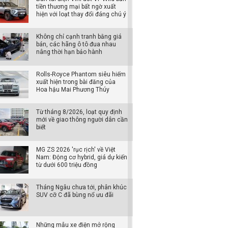
tiền thương mại bất ngờ xuất
hiện với loạt thay đổi đáng chú ý
Không chỉ cạnh tranh bằng giá
bán, các hãng ô tô đua nhau
nâng thời hạn bảo hành
Rolls-Royce Phantom siêu hiếm
xuất hiện trong bài đăng của
Hoa hậu Mai Phương Thúy
Từ tháng 8/2026, loạt quy định
mới về giao thông người dân cần
biết
MG ZS 2026 'rục rịch' về Việt
Nam: Động cơ hybrid, giá dự kiến
từ dưới 600 triệu đồng
Tháng Ngâu chưa tới, phân khúc
SUV cỡ C đã bùng nổ ưu đãi
Những mẫu xe điện mở rộng