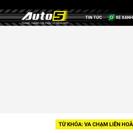
TIN TỨC
XE XANH
TỪ KHÓA: VA CHẠM LIÊN HO