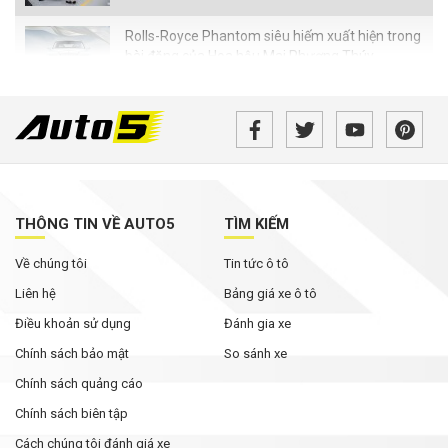
Rolls-Royce Phantom siêu hiếm xuất hiện trong
bài đăng của Hoa hậu Mai Phương Thúy
Từ tháng 8/2026, loạt quy định mới về giao
thông người dân cần biết
MG ZS 2026 'rục rịch' về Việt Nam: Động cơ
hybrid, giá dự kiến từ dưới 600 triệu đồng
THÔNG TIN VỀ AUTO5
TÌM KIẾM
Tháng Ngâu chưa tới, phân khúc SUV cỡ C đã
Về chúng tôi
Tin tức ô tô
bùng nổ ưu đãi
Liên hệ
Bảng giá xe ô tô
Điều khoản sử dụng
Đánh gia xe
Chính sách bảo mật
So sánh xe
Chính sách quảng cáo
Chính sách biên tập
Cách chúng tôi đánh giá xe