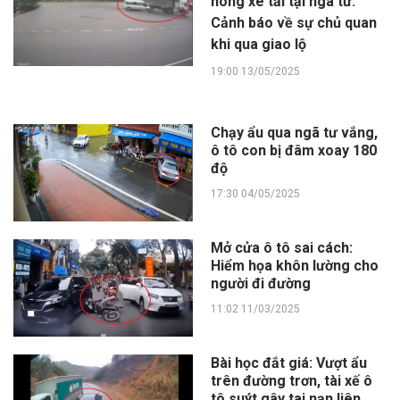
hông xe tải tại ngã tư:
Cảnh báo về sự chủ quan
khi qua giao lộ
19:00 13/05/2025
Chạy ẩu qua ngã tư vắng,
ô tô con bị đâm xoay 180
độ
17:30 04/05/2025
Mở cửa ô tô sai cách:
Hiểm họa khôn lường cho
người đi đường
11:02 11/03/2025
Bài học đắt giá: Vượt ẩu
trên đường trơn, tài xế ô
tô suýt gây tai nạn liên