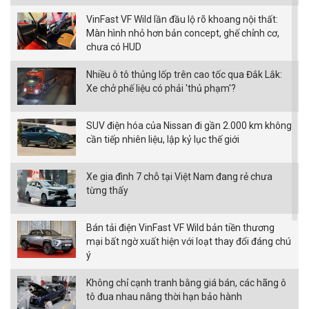
VinFast VF Wild lần đầu lộ rõ khoang nội thất:
Màn hình nhỏ hơn bản concept, ghế chỉnh cơ,
chưa có HUD
Nhiều ô tô thủng lốp trên cao tốc qua Đắk Lắk:
Xe chở phế liệu có phải 'thủ phạm'?
SUV điện hóa của Nissan đi gần 2.000 km không
cần tiếp nhiên liệu, lập kỷ lục thế giới
Xe gia đình 7 chỗ tại Việt Nam đang rẻ chưa
từng thấy
Bán tải điện VinFast VF Wild bản tiền thương
mại bất ngờ xuất hiện với loạt thay đổi đáng chú
ý
Không chỉ cạnh tranh bằng giá bán, các hãng ô
tô đua nhau nâng thời hạn bảo hành