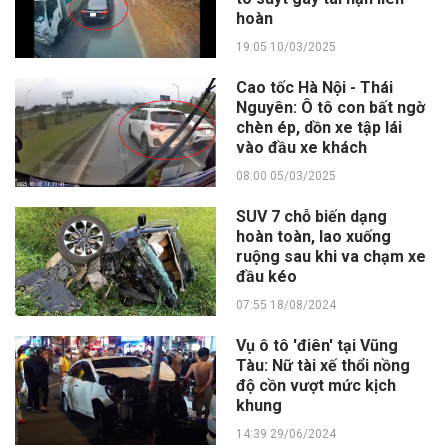
hoàn
19:05 10/03/2025
Cao tốc Hà Nội - Thái
Nguyên: Ô tô con bất ngờ
chèn ép, dồn xe tập lái
vào đầu xe khách
08:00 05/03/2025
SUV 7 chỗ biến dạng
hoàn toàn, lao xuống
ruộng sau khi va chạm xe
đầu kéo
07:55 18/08/2024
Vụ ô tô 'điên' tại Vũng
Tàu: Nữ tài xế thổi nồng
độ cồn vượt mức kịch
khung
14:39 29/06/2024