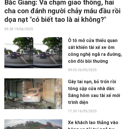
Bắc Giang: Va chạm giao thông, hai
cha con đánh người chảy máu đầu rồi
dọa nạt "có biết tao là ai không?"
09:28 19/06/2025
Ô tô mở cửa thiếu quan
sát khiến tài xế xe ôm
công nghệ ngã ra đường,
còn đòi bồi thường
09:03 26/05/2025
Gây tai nạn, bỏ trốn rồi
tông sập cửa nhà dân:
Sáng hôm sau tài xế mới
trình diện
17:30 16/05/2025
Xe khách lao thẳng vào