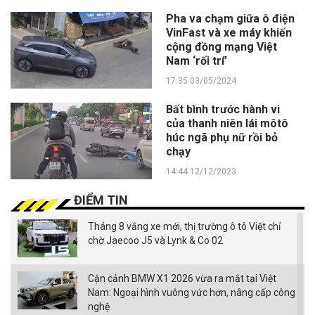
Pha va chạm giữa ô điện
VinFast và xe máy khiến
cộng đồng mạng Việt
Nam ‘rối trí’
17:35 03/05/2024
Bất bình trước hành vi
của thanh niên lái môtô
húc ngã phụ nữ rồi bỏ
chạy
14:44 12/12/2023
ĐIỂM TIN
Tháng 8 vắng xe mới, thị trường ô tô Việt chỉ
chờ Jaecoo J5 và Lynk & Co 02
Cận cảnh BMW X1 2026 vừa ra mắt tại Việt
Nam: Ngoại hình vuông vức hơn, nâng cấp công
nghệ