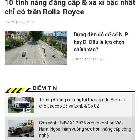
10 tính năng đẳng cấp & xa xỉ bậc nhất
chỉ có trên Rolls-Royce
16:19 17/09/2021
Dừng đèn đỏ để số N, P
hay D: Đâu là lựa chọn
chính xác?
10:37 15/01/2021
ĐIỂM TIN
Tháng 8 vắng xe mới, thị trường ô tô Việt chỉ
chờ Jaecoo J5 và Lynk & Co 02
Cận cảnh BMW X1 2026 vừa ra mắt tại Việt
Nam: Ngoại hình vuông vức hơn, nâng cấp công
nghệ