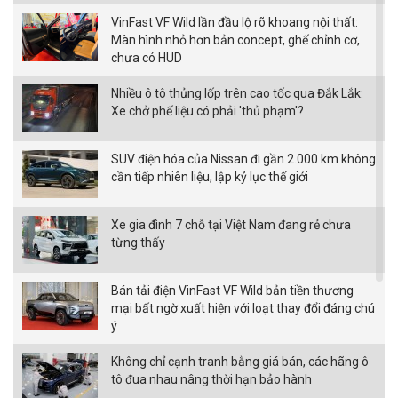
VinFast VF Wild lần đầu lộ rõ khoang nội thất:
Màn hình nhỏ hơn bản concept, ghế chỉnh cơ,
chưa có HUD
Nhiều ô tô thủng lốp trên cao tốc qua Đắk Lắk:
Xe chở phế liệu có phải 'thủ phạm'?
SUV điện hóa của Nissan đi gần 2.000 km không
cần tiếp nhiên liệu, lập kỷ lục thế giới
Xe gia đình 7 chỗ tại Việt Nam đang rẻ chưa
từng thấy
Bán tải điện VinFast VF Wild bản tiền thương
mại bất ngờ xuất hiện với loạt thay đổi đáng chú
ý
Không chỉ cạnh tranh bằng giá bán, các hãng ô
tô đua nhau nâng thời hạn bảo hành