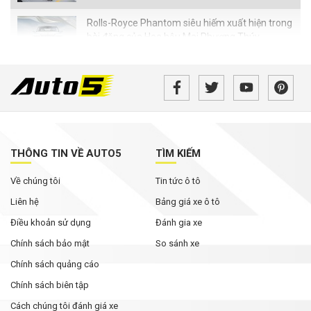
Rolls-Royce Phantom siêu hiếm xuất hiện trong
bài đăng của Hoa hậu Mai Phương Thúy
Từ tháng 8/2026, loạt quy định mới về giao
thông người dân cần biết
MG ZS 2026 'rục rịch' về Việt Nam: Động cơ
hybrid, giá dự kiến từ dưới 600 triệu đồng
THÔNG TIN VỀ AUTO5
TÌM KIẾM
Tháng Ngâu chưa tới, phân khúc SUV cỡ C đã
Về chúng tôi
Tin tức ô tô
bùng nổ ưu đãi
Liên hệ
Bảng giá xe ô tô
Điều khoản sử dụng
Đánh gia xe
Chính sách bảo mật
So sánh xe
Chính sách quảng cáo
Chính sách biên tập
Cách chúng tôi đánh giá xe