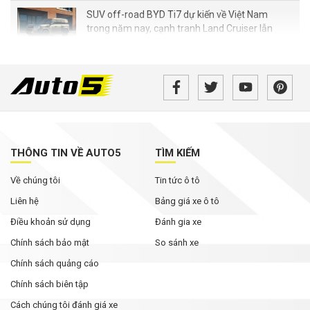
SUV off-road BYD Ti7 dự kiến về Việt Nam
trong năm nay, cạnh tranh Land Cruiser lẫn
Defender
Loạt xe Mitsubishi giảm chi phí lăn bánh,
Xpander được ưu đãi cao nhất
Đại lý mạnh tay giảm giá xe VIN 2025, khách
mua tiết kiệm cả trăm triệu đồng
THÔNG TIN VỀ AUTO5
TÌM KIẾM
Xe hybrid trở thành động lực tăng trưởng mới
Về chúng tôi
Tin tức ô tô
của Honda tại Mỹ
Liên hệ
Bảng giá xe ô tô
Điều khoản sử dụng
Đánh gia xe
Chính sách bảo mật
So sánh xe
Chính sách quảng cáo
Chính sách biên tập
Cách chúng tôi đánh giá xe