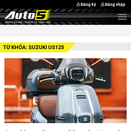
Đăng ký
Đăng nhập
TỪ KHÓA: SUZUKI US125