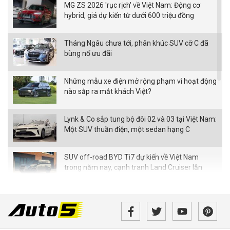
MG ZS 2026 'rục rịch' về Việt Nam: Động cơ
hybrid, giá dự kiến từ dưới 600 triệu đồng
Tháng Ngâu chưa tới, phân khúc SUV cỡ C đã
bùng nổ ưu đãi
Những mẫu xe điện mở rộng phạm vi hoạt động
nào sắp ra mắt khách Việt?
Lynk & Co sắp tung bộ đôi 02 và 03 tại Việt Nam:
Một SUV thuần điện, một sedan hạng C
SUV off-road BYD Ti7 dự kiến về Việt Nam
trong năm nay, cạnh tranh Land Cruiser lẫn
Defender
Loạt xe Mitsubishi giảm chi phí lăn bánh,
Xpander được ưu đãi cao nhất