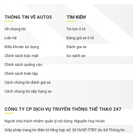
Đại lý mạnh tay giảm giá xe VIN 2025, khách
mua tiết kiệm cả trăm triệu đồng
THÔNG TIN VỀ AUTO5
TÌM KIẾM
Xe hybrid trở thành động lực tăng trưởng mới
Về chúng tôi
Tin tức ô tô
của Honda tại Mỹ
Liên hệ
Bảng giá xe ô tô
Điều khoản sử dụng
Đánh gia xe
Chính sách bảo mật
So sánh xe
Chính sách quảng cáo
Chính sách biên tập
Cách chúng tôi đánh giá xe
Cách chúng tôi xếp hạng xe
CÔNG TY CP DỊCH VỤ TRUYỀN THÔNG THỂ THAO 247
Người chịu trách nhiệm quản lý nội dung: Nguyễn Huy Hoàn.
Giấy phép trang tin điện tử tổng hợp số: 5219/GP-TTĐT do Sở Thông tin