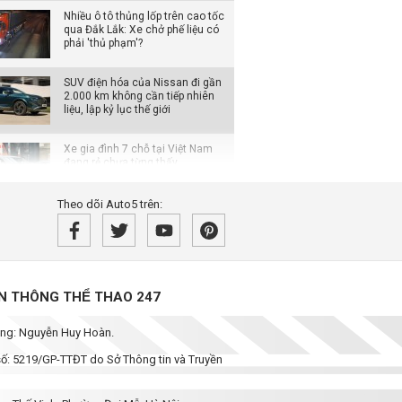
Nhiều ô tô thủng lốp trên cao tốc
qua Đắk Lắk: Xe chở phế liệu có
phải 'thủ phạm'?
SUV điện hóa của Nissan đi gần
2.000 km không cần tiếp nhiên
liệu, lập kỷ lục thế giới
Xe gia đình 7 chỗ tại Việt Nam
đang rẻ chưa từng thấy
Theo dõi Auto5 trên:
Bán tải điện VinFast VF Wild bản
tiền thương mại bất ngờ xuất
hiện với loạt thay đổi đáng chú ý
Không chỉ cạnh tranh bằng giá
̀N THÔNG THỂ THAO 247
bán, các hãng ô tô đua nhau
nâng thời hạn bảo hành
dung: Nguyễn Huy Hoàn.
Rolls-Royce Phantom siêu hiếm
 số: 5219/GP-TTĐT do Sở Thông tin và Truyền
xuất hiện trong bài đăng của
Hoa hậu Mai Phương Thúy