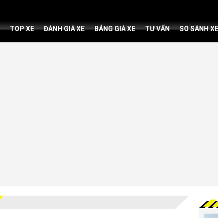
TOP XE
ĐÁNH GIÁ XE
BẢNG GIÁ XE
TƯ VẤN
SO SÁNH X