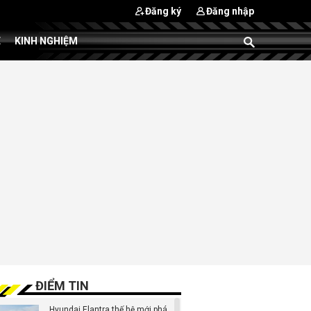
Đăng ký
Đăng nhập
E
KINH NGHIỆM
ĐIỂM TIN
Hyundai Elantra thế hệ mới phá