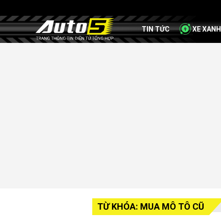
TIN TỨC
XE XANH
TỪ KHÓA: MUA MÔ TÔ CŨ