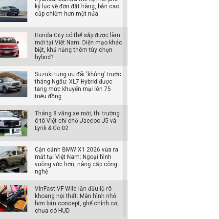
kỷ lục về đơn đặt hàng, bản cao
cấp chiếm hơn một nửa
Honda City có thể sắp được làm
mới tại Việt Nam: Diện mạo khác
biệt, khả năng thêm tùy chọn
hybrid?
Suzuki tung ưu đãi 'khủng' trước
tháng Ngâu: XL7 Hybrid được
tăng mức khuyến mại lên 75
triệu đồng
Tháng 8 vắng xe mới, thị trường
ô tô Việt chỉ chờ Jaecoo J5 và
Lynk & Co 02
Cận cảnh BMW X1 2026 vừa ra
mắt tại Việt Nam: Ngoại hình
vuông vức hơn, nâng cấp công
nghệ
VinFast VF Wild lần đầu lộ rõ
khoang nội thất: Màn hình nhỏ
hơn bản concept, ghế chỉnh cơ,
chưa có HUD