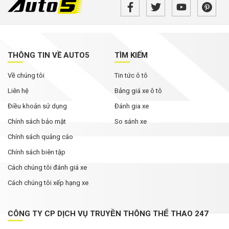
Bán tải điện VinFast VF Wild bản tiền thương
mại bất ngờ xuất hiện với loạt thay đổi đáng chú
ý
Không chỉ cạnh tranh bằng giá bán, các hãng ô
tô đua nhau nâng thời hạn bảo hành
THÔNG TIN VỀ AUTO5
TÌM KIẾM
Về chúng tôi
Tin tức ô tô
Rolls-Royce Phantom siêu hiếm xuất hiện trong
bài đăng của Hoa hậu Mai Phương Thúy
Liên hệ
Bảng giá xe ô tô
Điều khoản sử dụng
Đánh gia xe
Chính sách bảo mật
So sánh xe
Chính sách quảng cáo
Chính sách biên tập
Cách chúng tôi đánh giá xe
Cách chúng tôi xếp hạng xe
CÔNG TY CP DỊCH VỤ TRUYỀN THÔNG THỂ THAO 247