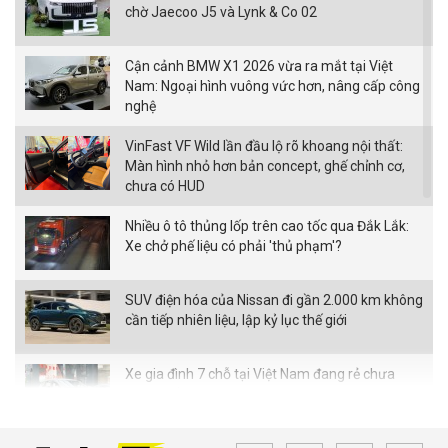
chờ Jaecoo J5 và Lynk & Co 02
Cận cảnh BMW X1 2026 vừa ra mắt tại Việt
Nam: Ngoại hình vuông vức hơn, nâng cấp công
nghệ
VinFast VF Wild lần đầu lộ rõ khoang nội thất:
Màn hình nhỏ hơn bản concept, ghế chỉnh cơ,
chưa có HUD
Nhiều ô tô thủng lốp trên cao tốc qua Đắk Lắk:
Xe chở phế liệu có phải 'thủ phạm'?
SUV điện hóa của Nissan đi gần 2.000 km không
cần tiếp nhiên liệu, lập kỷ lục thế giới
Xe gia đình 7 chỗ tại Việt Nam đang rẻ chưa
từng thấy