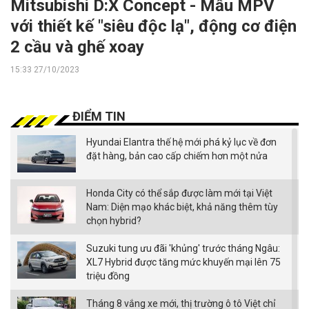
Mitsubishi D:X Concept - Mẫu MPV
với thiết kế "siêu độc lạ", động cơ điện
2 cầu và ghế xoay
15:33 27/10/2023
ĐIỂM TIN
Hyundai Elantra thế hệ mới phá kỷ lục về đơn
đặt hàng, bản cao cấp chiếm hơn một nửa
Honda City có thể sắp được làm mới tại Việt
Nam: Diện mạo khác biệt, khả năng thêm tùy
chọn hybrid?
Suzuki tung ưu đãi 'khủng' trước tháng Ngâu:
XL7 Hybrid được tăng mức khuyến mại lên 75
triệu đồng
Tháng 8 vắng xe mới, thị trường ô tô Việt chỉ