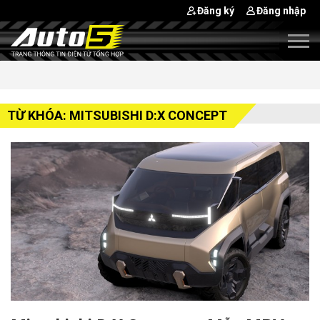
Đăng ký
Đăng nhập
TỪ KHÓA: MITSUBISHI D:X CONCEPT