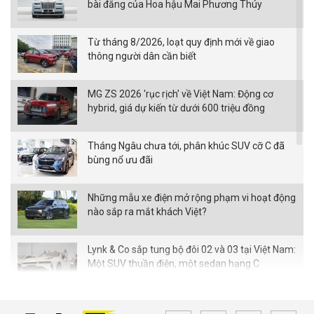
bài đăng của Hoa hậu Mai Phương Thúy
Từ tháng 8/2026, loạt quy định mới về giao
thông người dân cần biết
MG ZS 2026 'rục rịch' về Việt Nam: Động cơ
hybrid, giá dự kiến từ dưới 600 triệu đồng
Tháng Ngâu chưa tới, phân khúc SUV cỡ C đã
bùng nổ ưu đãi
Những mẫu xe điện mở rộng phạm vi hoạt động
nào sắp ra mắt khách Việt?
Lynk & Co sắp tung bộ đôi 02 và 03 tại Việt Nam:
Một SUV thuần điện, một sedan hạng C
SUV off-road BYD Ti7 dự kiến về Việt Nam