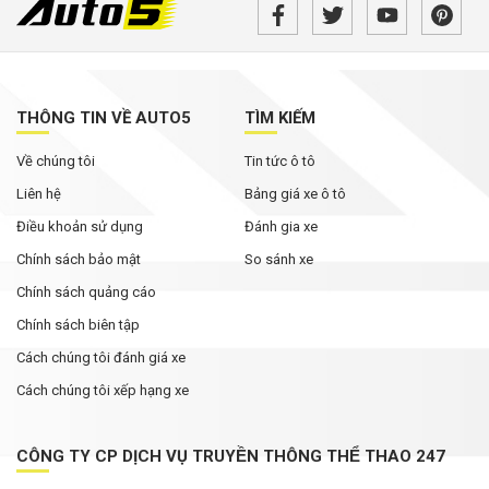
trong năm nay, cạnh tranh Land Cruiser lẫn
Defender
Loạt xe Mitsubishi giảm chi phí lăn bánh,
Xpander được ưu đãi cao nhất
THÔNG TIN VỀ AUTO5
TÌM KIẾM
Đại lý mạnh tay giảm giá xe VIN 2025, khách
Về chúng tôi
Tin tức ô tô
mua tiết kiệm cả trăm triệu đồng
Liên hệ
Bảng giá xe ô tô
Điều khoản sử dụng
Đánh gia xe
Chính sách bảo mật
So sánh xe
Chính sách quảng cáo
Chính sách biên tập
Cách chúng tôi đánh giá xe
Cách chúng tôi xếp hạng xe
CÔNG TY CP DỊCH VỤ TRUYỀN THÔNG THỂ THAO 247