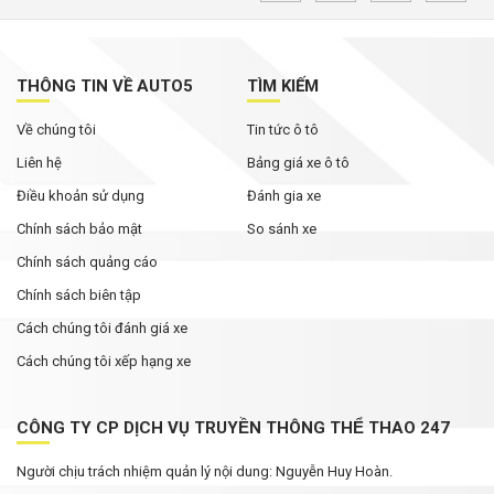
MG ZS 2026 'rục rịch' về Việt Nam: Động cơ
hybrid, giá dự kiến từ dưới 600 triệu đồng
THÔNG TIN VỀ AUTO5
TÌM KIẾM
Tháng Ngâu chưa tới, phân khúc SUV cỡ C đã
Về chúng tôi
Tin tức ô tô
bùng nổ ưu đãi
Liên hệ
Bảng giá xe ô tô
Điều khoản sử dụng
Đánh gia xe
Chính sách bảo mật
So sánh xe
Chính sách quảng cáo
Chính sách biên tập
Cách chúng tôi đánh giá xe
Cách chúng tôi xếp hạng xe
CÔNG TY CP DỊCH VỤ TRUYỀN THÔNG THỂ THAO 247
Người chịu trách nhiệm quản lý nội dung: Nguyễn Huy Hoàn.