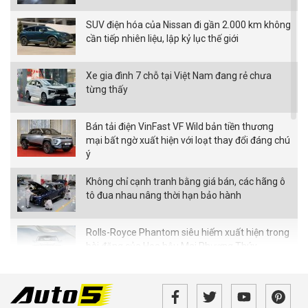
SUV điện hóa của Nissan đi gần 2.000 km không
cần tiếp nhiên liệu, lập kỷ lục thế giới
Xe gia đình 7 chỗ tại Việt Nam đang rẻ chưa
từng thấy
Bán tải điện VinFast VF Wild bản tiền thương
mại bất ngờ xuất hiện với loạt thay đổi đáng chú
ý
Không chỉ cạnh tranh bằng giá bán, các hãng ô
tô đua nhau nâng thời hạn bảo hành
Rolls-Royce Phantom siêu hiếm xuất hiện trong
bài đăng của Hoa hậu Mai Phương Thúy
Từ tháng 8/2026, loạt quy định mới về giao
thông người dân cần biết