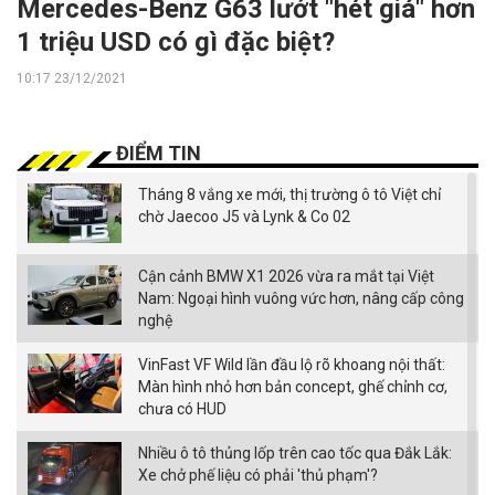
Mercedes-Benz G63 lướt "hét giá" hơn
1 triệu USD có gì đặc biệt?
10:17 23/12/2021
ĐIỂM TIN
Tháng 8 vắng xe mới, thị trường ô tô Việt chỉ
chờ Jaecoo J5 và Lynk & Co 02
Cận cảnh BMW X1 2026 vừa ra mắt tại Việt
Nam: Ngoại hình vuông vức hơn, nâng cấp công
nghệ
VinFast VF Wild lần đầu lộ rõ khoang nội thất:
Màn hình nhỏ hơn bản concept, ghế chỉnh cơ,
chưa có HUD
Nhiều ô tô thủng lốp trên cao tốc qua Đắk Lắk:
Xe chở phế liệu có phải 'thủ phạm'?