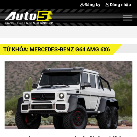
Đăng ký
Đăng nhập
TỪ KHÓA: MERCEDES-BENZ G64 AMG 6X6