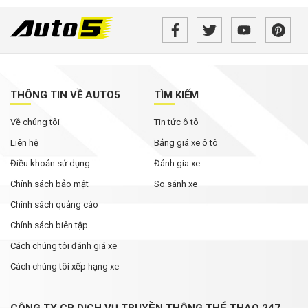
Cận cảnh BMW X1 2026 vừa ra mắt tại Việt
Nam: Ngoại hình vuông vức hơn, nâng cấp công
nghệ
VinFast VF Wild lần đầu lộ rõ khoang nội thất:
Màn hình nhỏ hơn bản concept, ghế chỉnh cơ,
THÔNG TIN VỀ AUTO5
TÌM KIẾM
chưa có HUD
Về chúng tôi
Tin tức ô tô
Nhiều ô tô thủng lốp trên cao tốc qua Đắk Lắk:
Xe chở phế liệu có phải 'thủ phạm'?
Liên hệ
Bảng giá xe ô tô
Điều khoản sử dụng
Đánh gia xe
Chính sách bảo mật
So sánh xe
Chính sách quảng cáo
Chính sách biên tập
Cách chúng tôi đánh giá xe
Cách chúng tôi xếp hạng xe