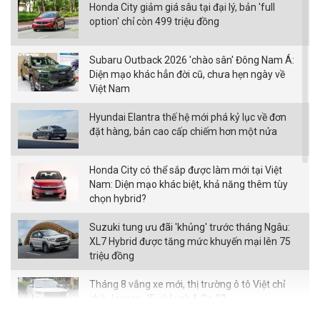
Honda City giảm giá sâu tại đại lý, bản 'full
option' chỉ còn 499 triệu đồng
Subaru Outback 2026 'chào sân' Đông Nam Á:
Diện mạo khác hẳn đời cũ, chưa hẹn ngày về
Việt Nam
Hyundai Elantra thế hệ mới phá kỷ lục về đơn
đặt hàng, bản cao cấp chiếm hơn một nửa
Honda City có thể sắp được làm mới tại Việt
Nam: Diện mạo khác biệt, khả năng thêm tùy
chọn hybrid?
Suzuki tung ưu đãi 'khủng' trước tháng Ngâu:
XL7 Hybrid được tăng mức khuyến mại lên 75
triệu đồng
Tháng 8 vắng xe mới, thị trường ô tô Việt chỉ
chờ Jaecoo J5 và Lynk & Co 02