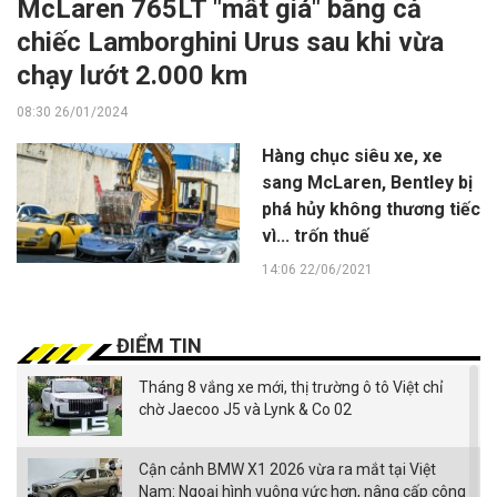
McLaren 765LT "mất giá" bằng cả
chiếc Lamborghini Urus sau khi vừa
chạy lướt 2.000 km
08:30 26/01/2024
Hàng chục siêu xe, xe
sang McLaren, Bentley bị
phá hủy không thương tiếc
vì... trốn thuế
14:06 22/06/2021
ĐIỂM TIN
Tháng 8 vắng xe mới, thị trường ô tô Việt chỉ
chờ Jaecoo J5 và Lynk & Co 02
Cận cảnh BMW X1 2026 vừa ra mắt tại Việt
Nam: Ngoại hình vuông vức hơn, nâng cấp công