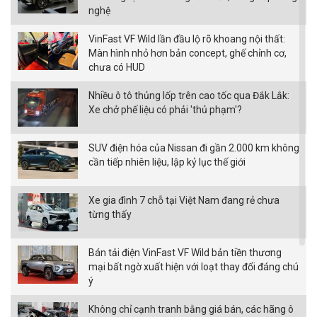
nghệ
VinFast VF Wild lần đầu lộ rõ khoang nội thất:
Màn hình nhỏ hơn bản concept, ghế chỉnh cơ,
chưa có HUD
Nhiều ô tô thủng lốp trên cao tốc qua Đắk Lắk:
Xe chở phế liệu có phải 'thủ phạm'?
SUV điện hóa của Nissan đi gần 2.000 km không
cần tiếp nhiên liệu, lập kỷ lục thế giới
Xe gia đình 7 chỗ tại Việt Nam đang rẻ chưa
từng thấy
Bán tải điện VinFast VF Wild bản tiền thương
mại bất ngờ xuất hiện với loạt thay đổi đáng chú
ý
Không chỉ cạnh tranh bằng giá bán, các hãng ô