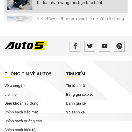
tô đua nhau nâng thời hạn bảo hành
Rolls-Royce Phantom siêu hiếm xuất hiện trong
bài đăng của Hoa hậu Mai Phương Thúy
Từ tháng 8/2026, loạt quy định mới về giao
thông người dân cần biết
MG ZS 2026 'rục rịch' về Việt Nam: Động cơ
hybrid, giá dự kiến từ dưới 600 triệu đồng
THÔNG TIN VỀ AUTO5
TÌM KIẾM
Tháng Ngâu chưa tới, phân khúc SUV cỡ C đã
Về chúng tôi
Tin tức ô tô
bùng nổ ưu đãi
Liên hệ
Bảng giá xe ô tô
Điều khoản sử dụng
Đánh gia xe
Chính sách bảo mật
So sánh xe
Chính sách quảng cáo
Chính sách biên tập