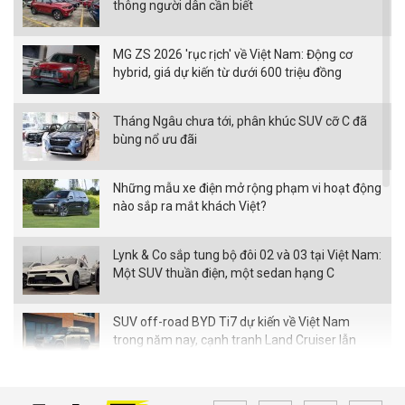
thông người dân cần biết
MG ZS 2026 'rục rịch' về Việt Nam: Động cơ
hybrid, giá dự kiến từ dưới 600 triệu đồng
Tháng Ngâu chưa tới, phân khúc SUV cỡ C đã
bùng nổ ưu đãi
Những mẫu xe điện mở rộng phạm vi hoạt động
nào sắp ra mắt khách Việt?
Lynk & Co sắp tung bộ đôi 02 và 03 tại Việt Nam:
Một SUV thuần điện, một sedan hạng C
SUV off-road BYD Ti7 dự kiến về Việt Nam
trong năm nay, cạnh tranh Land Cruiser lẫn
Defender
Loạt xe Mitsubishi giảm chi phí lăn bánh,