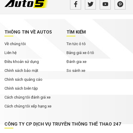
Xpander được ưu đãi cao nhất
Đại lý mạnh tay giảm giá xe VIN 2025, khách
mua tiết kiệm cả trăm triệu đồng
THÔNG TIN VỀ AUTO5
TÌM KIẾM
Xe hybrid trở thành động lực tăng trưởng mới
Về chúng tôi
Tin tức ô tô
của Honda tại Mỹ
Liên hệ
Bảng giá xe ô tô
Điều khoản sử dụng
Đánh gia xe
Chính sách bảo mật
So sánh xe
Chính sách quảng cáo
Chính sách biên tập
Cách chúng tôi đánh giá xe
Cách chúng tôi xếp hạng xe
CÔNG TY CP DỊCH VỤ TRUYỀN THÔNG THỂ THAO 247