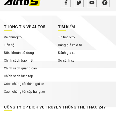
mại bất ngờ xuất hiện với loạt thay đổi đáng chú
ý
Không chỉ cạnh tranh bằng giá bán, các hãng ô
tô đua nhau nâng thời hạn bảo hành
THÔNG TIN VỀ AUTO5
TÌM KIẾM
Về chúng tôi
Tin tức ô tô
Rolls-Royce Phantom siêu hiếm xuất hiện trong
bài đăng của Hoa hậu Mai Phương Thúy
Liên hệ
Bảng giá xe ô tô
Điều khoản sử dụng
Đánh gia xe
Chính sách bảo mật
So sánh xe
Chính sách quảng cáo
Chính sách biên tập
Cách chúng tôi đánh giá xe
Cách chúng tôi xếp hạng xe
CÔNG TY CP DỊCH VỤ TRUYỀN THÔNG THỂ THAO 247