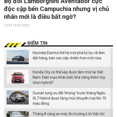
Bộ đôi Lamborghini Aventador cực
độc cập bến Campuchia nhưng vị chủ
nhân mới là điều bất ngờ?
14:53 15/07/2021
ĐIỂM TIN
Hyundai Elantra thế hệ mới phá kỷ lục về đơn
đặt hàng, bản cao cấp chiếm hơn một nửa
Honda City có thể sắp được làm mới tại Việt
Nam: Diện mạo khác biệt, khả năng thêm tùy
chọn hybrid?
Suzuki tung ưu đãi 'khủng' trước tháng Ngâu:
XL7 Hybrid được tăng mức khuyến mại lên 75
triệu đồng
Tháng 8 vắng xe mới, thị trường ô tô Việt chỉ