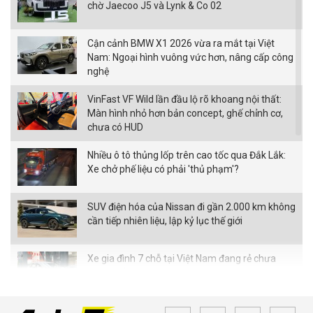
chờ Jaecoo J5 và Lynk & Co 02
Cận cảnh BMW X1 2026 vừa ra mắt tại Việt
Nam: Ngoại hình vuông vức hơn, nâng cấp công
nghệ
VinFast VF Wild lần đầu lộ rõ khoang nội thất:
Màn hình nhỏ hơn bản concept, ghế chỉnh cơ,
chưa có HUD
Nhiều ô tô thủng lốp trên cao tốc qua Đắk Lắk:
Xe chở phế liệu có phải 'thủ phạm'?
SUV điện hóa của Nissan đi gần 2.000 km không
cần tiếp nhiên liệu, lập kỷ lục thế giới
Xe gia đình 7 chỗ tại Việt Nam đang rẻ chưa
từng thấy
Bán tải điện VinFast VF Wild bản tiền thương