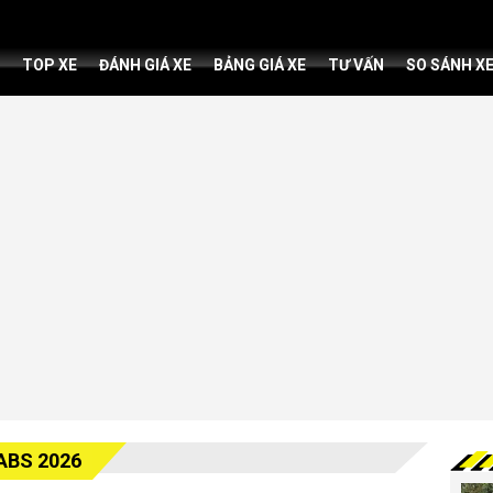
TOP XE
ĐÁNH GIÁ XE
BẢNG GIÁ XE
TƯ VẤN
SO SÁNH X
ABS 2026