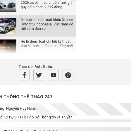
2026 có bản tiêu chuẩn mới, giá
quy đổi từ hơn 2,8 tỷ đồng
Mitsubishi tính xuất khẩu Xforce
Hybrid từ Indonesia, Việt Nam có
thể sớm đón xe
Hé lộ thêm loạt chi tiết kỹ thuật
của Mitsubishi Pajero thế hệ mới
Hyundai lập kỷ lục doanh số
Theo dõi Auto5 trên:
tháng 7 tại Mỹ, Elantra bất ngờ
tăng trưởng mạnh
Lexus ES đời mới cập bến Đông
Nam Á: Bổ sung bản điện chạy
khoảng 560 km, chờ ngày về
̀N THÔNG THỂ THAO 247
Việt Nam
dung: Nguyễn Huy Hoàn.
Honda công bố loạt ưu đãi trong
tháng 8: Giảm đến 70,5 triệu
 số: 5219/GP-TTĐT do Sở Thông tin và Truyền
đồng, bảo hành 10 năm