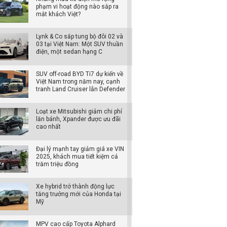
phạm vi hoạt động nào sắp ra
mắt khách Việt?
Lynk & Co sắp tung bộ đôi 02 và
03 tại Việt Nam: Một SUV thuần
điện, một sedan hạng C
SUV off-road BYD Ti7 dự kiến về
Việt Nam trong năm nay, cạnh
tranh Land Cruiser lẫn Defender
Loạt xe Mitsubishi giảm chi phí
lăn bánh, Xpander được ưu đãi
cao nhất
Đại lý mạnh tay giảm giá xe VIN
2025, khách mua tiết kiệm cả
trăm triệu đồng
Xe hybrid trở thành động lực
tăng trưởng mới của Honda tại
Mỹ
MPV cao cấp Toyota Alphard