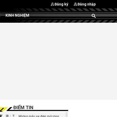
Đăng ký
Đăng nhập
E
KINH NGHIỆM
ĐIỂM TIN
Những mẫu xe điện mở rộng