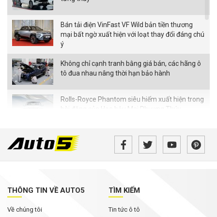
Bán tải điện VinFast VF Wild bản tiền thương
mại bất ngờ xuất hiện với loạt thay đổi đáng chú
ý
Không chỉ cạnh tranh bằng giá bán, các hãng ô
tô đua nhau nâng thời hạn bảo hành
Rolls-Royce Phantom siêu hiếm xuất hiện trong
bài đăng của Hoa hậu Mai Phương Thúy
Từ tháng 8/2026, loạt quy định mới về giao
thông người dân cần biết
MG ZS 2026 'rục rịch' về Việt Nam: Động cơ
hybrid, giá dự kiến từ dưới 600 triệu đồng
THÔNG TIN VỀ AUTO5
TÌM KIẾM
Tháng Ngâu chưa tới, phân khúc SUV cỡ C đã
Về chúng tôi
Tin tức ô tô
bùng nổ ưu đãi