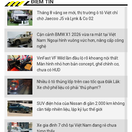
ĐIỂM TIN
Tháng 8 vắng xe mới, thị trường ô tô Việt chỉ
chờ Jaecoo J5 và Lynk & Co 02
Cận cảnh BMW X1 2026 vừa ra mắt tại Việt
Nam: Ngoại hình vuông vức hơn, nâng cấp công
nghệ
VinFast VF Wild lần đầu lộ rõ khoang nội thất:
Màn hình nhỏ hơn bản concept, ghế chỉnh cơ,
chưa có HUD
Nhiều ô tô thủng lốp trên cao tốc qua Đắk Lắk:
Xe chở phế liệu có phải 'thủ phạm'?
SUV điện hóa của Nissan đi gần 2.000 km không
cần tiếp nhiên liệu, lập kỷ lục thế giới
Xe gia đình 7 chỗ tại Việt Nam đang rẻ chưa
từng thấy