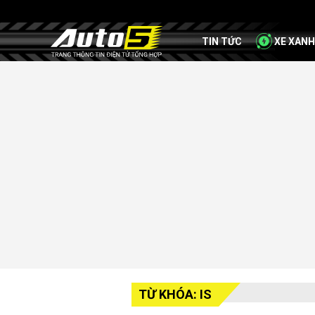
TIN TỨC
XE XANH
TỪ KHÓA: IS