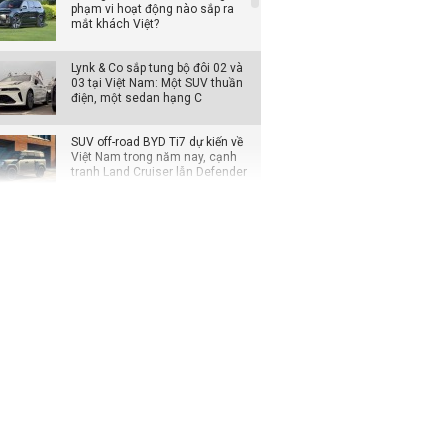
phạm vi hoạt động nào sắp ra
mắt khách Việt?
Lynk & Co sắp tung bộ đôi 02 và
03 tại Việt Nam: Một SUV thuần
điện, một sedan hạng C
SUV off-road BYD Ti7 dự kiến về
Việt Nam trong năm nay, cạnh
tranh Land Cruiser lẫn Defender
Loạt xe Mitsubishi giảm chi phí
lăn bánh, Xpander được ưu đãi
cao nhất
Đại lý mạnh tay giảm giá xe VIN
2025, khách mua tiết kiệm cả
trăm triệu đồng
Xe hybrid trở thành động lực
tăng trưởng mới của Honda tại
Mỹ