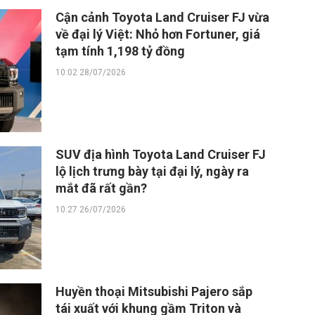
Cận cảnh Toyota Land Cruiser FJ vừa
về đại lý Việt: Nhỏ hơn Fortuner, giá
tạm tính 1,198 tỷ đồng
10:02 28/07/2026
SUV địa hình Toyota Land Cruiser FJ
lộ lịch trưng bày tại đại lý, ngày ra
mắt đã rất gần?
10:27 26/07/2026
Huyền thoại Mitsubishi Pajero sắp
tái xuất với khung gầm Triton và