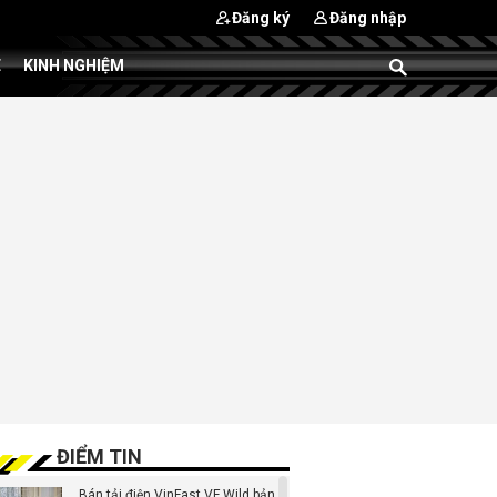
Đăng ký
Đăng nhập
E
KINH NGHIỆM
ĐIỂM TIN
Bán tải điện VinFast VF Wild bản