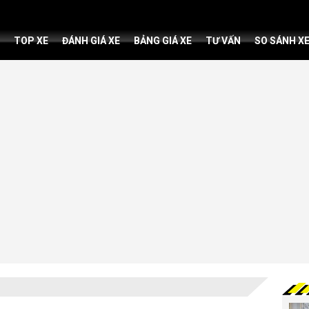
TOP XE
ĐÁNH GIÁ XE
BẢNG GIÁ XE
TƯ VẤN
SO SÁNH X