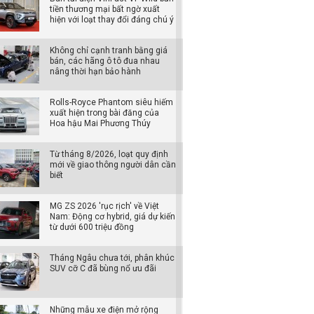
tiền thương mại bất ngờ xuất
hiện với loạt thay đổi đáng chú ý
Không chỉ cạnh tranh bằng giá
bán, các hãng ô tô đua nhau
nâng thời hạn bảo hành
Rolls-Royce Phantom siêu hiếm
xuất hiện trong bài đăng của
Hoa hậu Mai Phương Thúy
Từ tháng 8/2026, loạt quy định
mới về giao thông người dân cần
biết
MG ZS 2026 'rục rịch' về Việt
Nam: Động cơ hybrid, giá dự kiến
từ dưới 600 triệu đồng
Tháng Ngâu chưa tới, phân khúc
SUV cỡ C đã bùng nổ ưu đãi
Những mẫu xe điện mở rộng