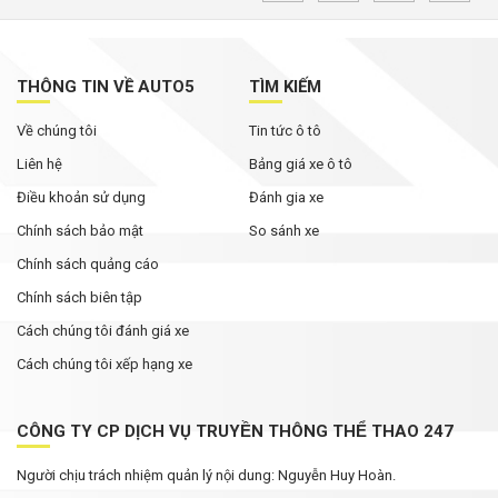
ý
Không chỉ cạnh tranh bằng giá bán, các hãng ô
tô đua nhau nâng thời hạn bảo hành
THÔNG TIN VỀ AUTO5
TÌM KIẾM
Về chúng tôi
Tin tức ô tô
Rolls-Royce Phantom siêu hiếm xuất hiện trong
bài đăng của Hoa hậu Mai Phương Thúy
Liên hệ
Bảng giá xe ô tô
Điều khoản sử dụng
Đánh gia xe
Chính sách bảo mật
So sánh xe
Chính sách quảng cáo
Chính sách biên tập
Cách chúng tôi đánh giá xe
Cách chúng tôi xếp hạng xe
CÔNG TY CP DỊCH VỤ TRUYỀN THÔNG THỂ THAO 247
Người chịu trách nhiệm quản lý nội dung: Nguyễn Huy Hoàn.