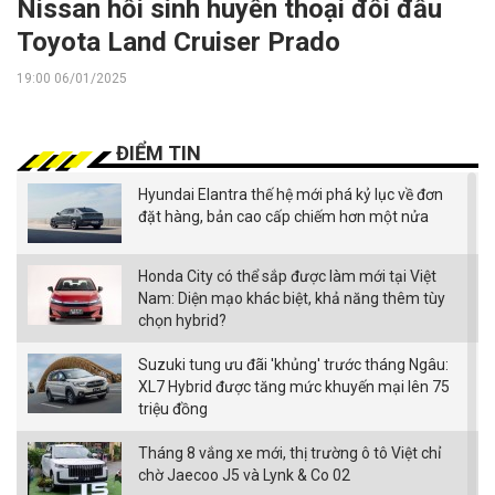
Nissan hồi sinh huyền thoại đối đầu
Toyota Land Cruiser Prado
19:00 06/01/2025
ĐIỂM TIN
Hyundai Elantra thế hệ mới phá kỷ lục về đơn
đặt hàng, bản cao cấp chiếm hơn một nửa
Honda City có thể sắp được làm mới tại Việt
Nam: Diện mạo khác biệt, khả năng thêm tùy
chọn hybrid?
Suzuki tung ưu đãi 'khủng' trước tháng Ngâu:
XL7 Hybrid được tăng mức khuyến mại lên 75
triệu đồng
Tháng 8 vắng xe mới, thị trường ô tô Việt chỉ
chờ Jaecoo J5 và Lynk & Co 02