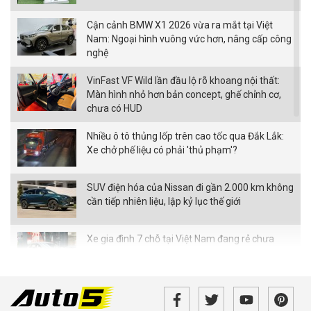
Cận cảnh BMW X1 2026 vừa ra mắt tại Việt
Nam: Ngoại hình vuông vức hơn, nâng cấp công
nghệ
VinFast VF Wild lần đầu lộ rõ khoang nội thất:
Màn hình nhỏ hơn bản concept, ghế chỉnh cơ,
chưa có HUD
Nhiều ô tô thủng lốp trên cao tốc qua Đắk Lắk:
Xe chở phế liệu có phải 'thủ phạm'?
SUV điện hóa của Nissan đi gần 2.000 km không
cần tiếp nhiên liệu, lập kỷ lục thế giới
Xe gia đình 7 chỗ tại Việt Nam đang rẻ chưa
từng thấy
Bán tải điện VinFast VF Wild bản tiền thương
mại bất ngờ xuất hiện với loạt thay đổi đáng chú