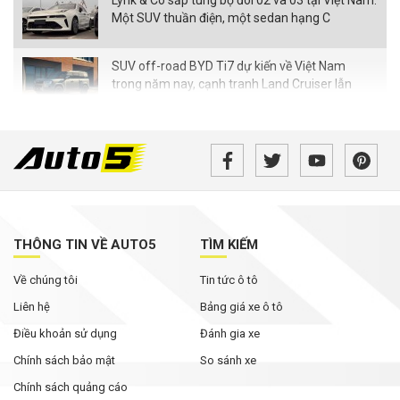
Lynk & Co sắp tung bộ đôi 02 và 03 tại Việt Nam:
Một SUV thuần điện, một sedan hạng C
SUV off-road BYD Ti7 dự kiến về Việt Nam
trong năm nay, cạnh tranh Land Cruiser lẫn
Defender
Loạt xe Mitsubishi giảm chi phí lăn bánh,
Xpander được ưu đãi cao nhất
Đại lý mạnh tay giảm giá xe VIN 2025, khách
mua tiết kiệm cả trăm triệu đồng
THÔNG TIN VỀ AUTO5
TÌM KIẾM
Xe hybrid trở thành động lực tăng trưởng mới
Về chúng tôi
Tin tức ô tô
của Honda tại Mỹ
Liên hệ
Bảng giá xe ô tô
Điều khoản sử dụng
Đánh gia xe
Chính sách bảo mật
So sánh xe
Chính sách quảng cáo