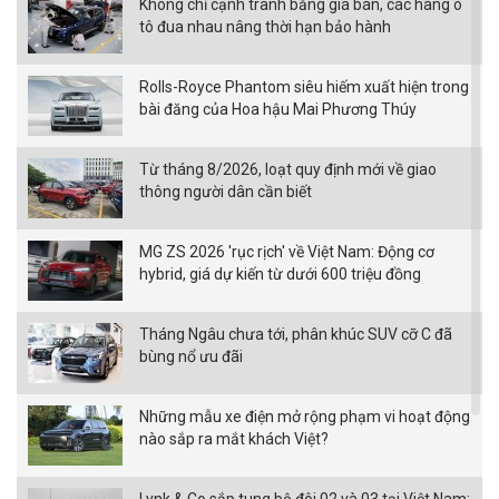
Không chỉ cạnh tranh bằng giá bán, các hãng ô
tô đua nhau nâng thời hạn bảo hành
Rolls-Royce Phantom siêu hiếm xuất hiện trong
bài đăng của Hoa hậu Mai Phương Thúy
Từ tháng 8/2026, loạt quy định mới về giao
thông người dân cần biết
MG ZS 2026 'rục rịch' về Việt Nam: Động cơ
hybrid, giá dự kiến từ dưới 600 triệu đồng
Tháng Ngâu chưa tới, phân khúc SUV cỡ C đã
bùng nổ ưu đãi
Những mẫu xe điện mở rộng phạm vi hoạt động
nào sắp ra mắt khách Việt?