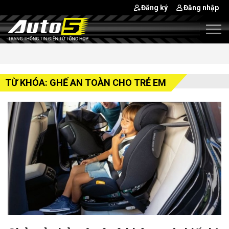
Đăng ký
Đăng nhập
TỪ KHÓA: GHẾ AN TOÀN CHO TRẺ EM