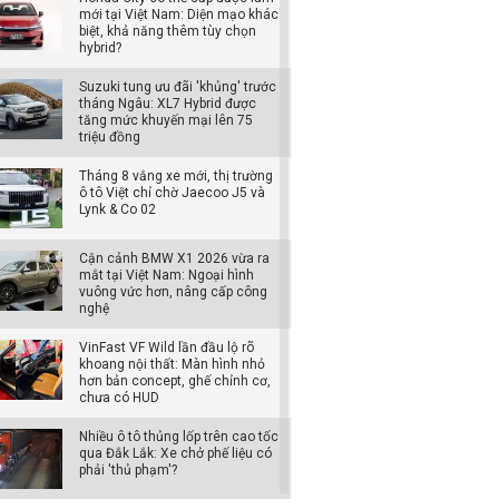
mới tại Việt Nam: Diện mạo khác
biệt, khả năng thêm tùy chọn
hybrid?
Suzuki tung ưu đãi 'khủng' trước
tháng Ngâu: XL7 Hybrid được
tăng mức khuyến mại lên 75
triệu đồng
Tháng 8 vắng xe mới, thị trường
ô tô Việt chỉ chờ Jaecoo J5 và
Lynk & Co 02
Cận cảnh BMW X1 2026 vừa ra
mắt tại Việt Nam: Ngoại hình
vuông vức hơn, nâng cấp công
nghệ
VinFast VF Wild lần đầu lộ rõ
khoang nội thất: Màn hình nhỏ
hơn bản concept, ghế chỉnh cơ,
chưa có HUD
Nhiều ô tô thủng lốp trên cao tốc
qua Đắk Lắk: Xe chở phế liệu có
phải 'thủ phạm'?