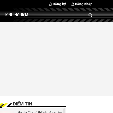
Đăng ký
Đăng nhập
E
KINH NGHIỆM
ĐIỂM TIN
Honda City có thể sắp được làm