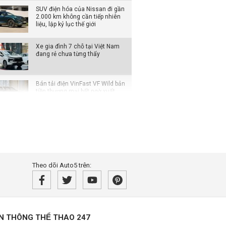
SUV điện hóa của Nissan đi gần
2.000 km không cần tiếp nhiên
liệu, lập kỷ lục thế giới
Xe gia đình 7 chỗ tại Việt Nam
đang rẻ chưa từng thấy
Bán tải điện VinFast VF Wild bản
tiền thương mại bất ngờ xuất
hiện với loạt thay đổi đáng chú ý
Không chỉ cạnh tranh bằng giá
bán, các hãng ô tô đua nhau
nâng thời hạn bảo hành
Rolls-Royce Phantom siêu hiếm
Theo dõi Auto5 trên:
xuất hiện trong bài đăng của
Hoa hậu Mai Phương Thúy
Từ tháng 8/2026, loạt quy định
mới về giao thông người dân cần
biết
̀N THÔNG THỂ THAO 247