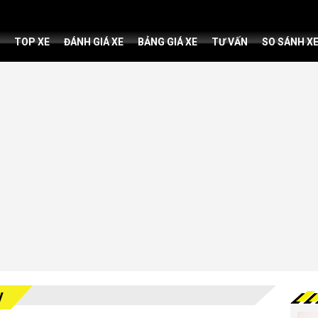
TOP XE
ĐÁNH GIÁ XE
BẢNG GIÁ XE
TƯ VẤN
SO SÁNH X
V