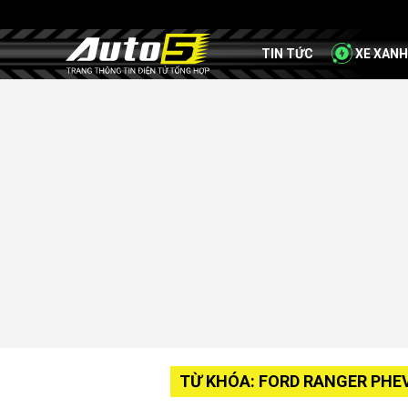
TIN TỨC
XE XANH
TỪ KHÓA: FORD RANGER PHE