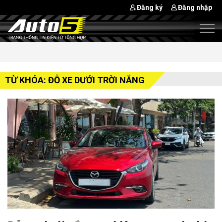
Đăng ký
Đăng nhập
TỪ KHÓA: ĐỖ XE DƯỚI TRỜI NẮNG