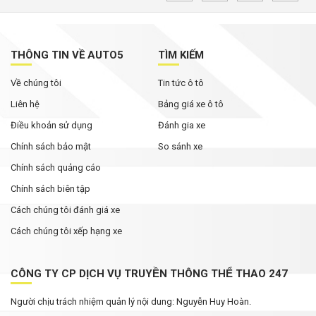
ý
Không chỉ cạnh tranh bằng giá bán, các hãng ô
tô đua nhau nâng thời hạn bảo hành
THÔNG TIN VỀ AUTO5
TÌM KIẾM
Về chúng tôi
Tin tức ô tô
Rolls-Royce Phantom siêu hiếm xuất hiện trong
bài đăng của Hoa hậu Mai Phương Thúy
Liên hệ
Bảng giá xe ô tô
Điều khoản sử dụng
Đánh gia xe
Chính sách bảo mật
So sánh xe
Chính sách quảng cáo
Chính sách biên tập
Cách chúng tôi đánh giá xe
Cách chúng tôi xếp hạng xe
CÔNG TY CP DỊCH VỤ TRUYỀN THÔNG THỂ THAO 247
Người chịu trách nhiệm quản lý nội dung: Nguyễn Huy Hoàn.