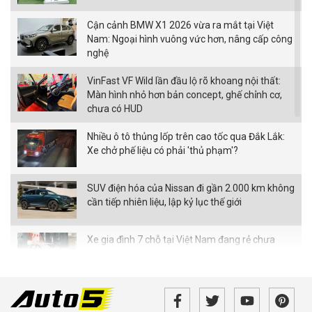
Cận cảnh BMW X1 2026 vừa ra mắt tại Việt
Nam: Ngoại hình vuông vức hơn, nâng cấp công
nghệ
VinFast VF Wild lần đầu lộ rõ khoang nội thất:
Màn hình nhỏ hơn bản concept, ghế chỉnh cơ,
chưa có HUD
Nhiều ô tô thủng lốp trên cao tốc qua Đắk Lắk:
Xe chở phế liệu có phải 'thủ phạm'?
SUV điện hóa của Nissan đi gần 2.000 km không
cần tiếp nhiên liệu, lập kỷ lục thế giới
Xe gia đình 7 chỗ tại Việt Nam đang rẻ chưa
từng thấy
Bán tải điện VinFast VF Wild bản tiền thương
mại bất ngờ xuất hiện với loạt thay đổi đáng chú