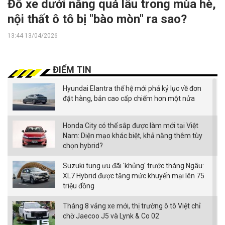
Đỗ xe dưới nắng quá lâu trong mùa hè,
nội thất ô tô bị "bào mòn" ra sao?
13:44 13/04/2026
ĐIỂM TIN
Hyundai Elantra thế hệ mới phá kỷ lục về đơn
đặt hàng, bản cao cấp chiếm hơn một nửa
Honda City có thể sắp được làm mới tại Việt
Nam: Diện mạo khác biệt, khả năng thêm tùy
chọn hybrid?
Suzuki tung ưu đãi 'khủng' trước tháng Ngâu:
XL7 Hybrid được tăng mức khuyến mại lên 75
triệu đồng
Tháng 8 vắng xe mới, thị trường ô tô Việt chỉ
chờ Jaecoo J5 và Lynk & Co 02