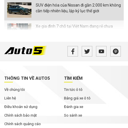
SUV điện hóa của Nissan đi gần 2.000 km không
cần tiếp nhiên liệu, lập kỷ lục thế giới
Xe gia đình 7 chỗ tại Việt Nam đang rẻ chưa
từng thấy
Bán tải điện VinFast VF Wild bản tiền thương
mại bất ngờ xuất hiện với loạt thay đổi đáng chú
ý
Không chỉ cạnh tranh bằng giá bán, các hãng ô
tô đua nhau nâng thời hạn bảo hành
THÔNG TIN VỀ AUTO5
TÌM KIẾM
Về chúng tôi
Tin tức ô tô
Rolls-Royce Phantom siêu hiếm xuất hiện trong
bài đăng của Hoa hậu Mai Phương Thúy
Liên hệ
Bảng giá xe ô tô
Điều khoản sử dụng
Đánh gia xe
Chính sách bảo mật
So sánh xe
Chính sách quảng cáo