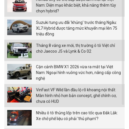
Nam: Diện mạo khác biệt, khả năng thêm tùy
chọn hybrid?
Suzuki tung ưu đãi 'khủng' trước tháng Ngâu:
XL7 Hybrid được tăng mức khuyến mại lên 75
triệu đồng
Tháng 8 vắng xe mới, thị trường ô tô Việt chỉ
chờ Jaecoo J5 và Lynk & Co 02
Cận cảnh BMW X1 2026 vừa ra mắt tại Việt
Nam: Ngoại hình vuông vức hơn, nâng cấp công
nghệ
VinFast VF Wild lần đầu lộ rõ khoang nội thất:
Màn hình nhỏ hơn bản concept, ghế chỉnh cơ,
chưa có HUD
Nhiều ô tô thủng lốp trên cao tốc qua Đắk Lắk:
Xe chở phế liệu có phải 'thủ phạm'?