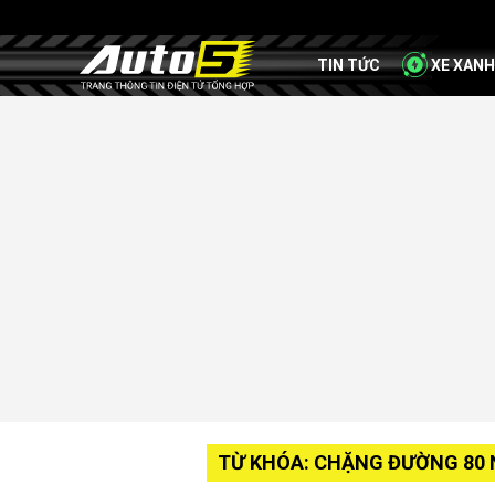
TIN TỨC
XE XANH
TỪ KHÓA: CHẶNG ĐƯỜNG 80