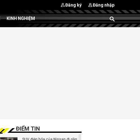
Đăng ký
Đăng nhập
E
KINH NGHIỆM
ĐIỂM TIN
SUV điện hóa của Nissan đi gần