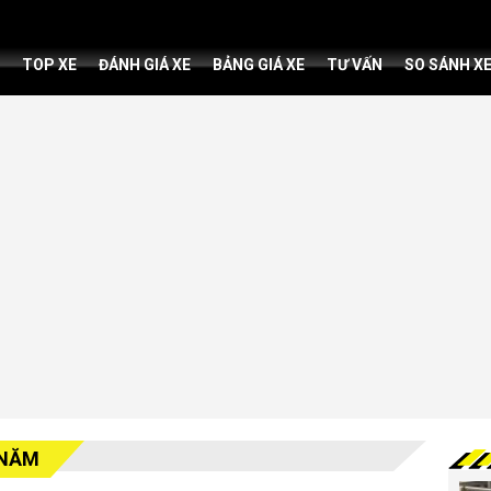
TOP XE
ĐÁNH GIÁ XE
BẢNG GIÁ XE
TƯ VẤN
SO SÁNH X
 NĂM