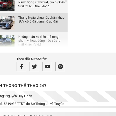
Nam: Động cơ hybrid, giá dự kiến
từ dưới 600 triệu đồng
Tháng Ngâu chưa tới, phân khúc
SUV cỡ C đã bùng nổ ưu đãi
Những mẫu xe điện mở rộng
phạm vi hoạt động nào sắp ra
mắt khách Việt?
Lynk & Co sắp tung bộ đôi 02 và
Theo dõi Auto5 trên:
03 tại Việt Nam: Một SUV thuần
điện, một sedan hạng C
SUV off-road BYD Ti7 dự kiến về
Việt Nam trong năm nay, cạnh
tranh Land Cruiser lẫn Defender
̀N THÔNG THỂ THAO 247
Loạt xe Mitsubishi giảm chi phí
dung: Nguyễn Huy Hoàn.
lăn bánh, Xpander được ưu đãi
cao nhất
 số: 5219/GP-TTĐT do Sở Thông tin và Truyền