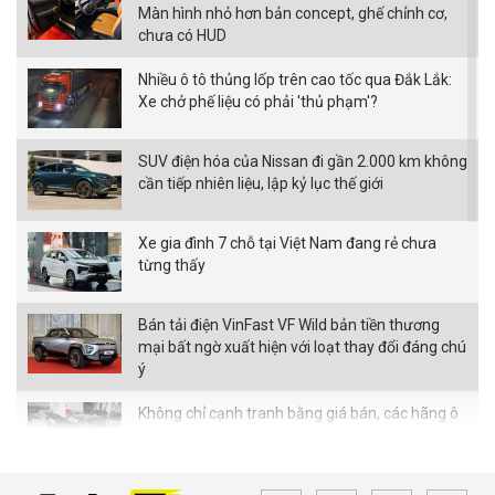
Màn hình nhỏ hơn bản concept, ghế chỉnh cơ,
chưa có HUD
Nhiều ô tô thủng lốp trên cao tốc qua Đắk Lắk:
Xe chở phế liệu có phải 'thủ phạm'?
SUV điện hóa của Nissan đi gần 2.000 km không
cần tiếp nhiên liệu, lập kỷ lục thế giới
Xe gia đình 7 chỗ tại Việt Nam đang rẻ chưa
từng thấy
Bán tải điện VinFast VF Wild bản tiền thương
mại bất ngờ xuất hiện với loạt thay đổi đáng chú
ý
Không chỉ cạnh tranh bằng giá bán, các hãng ô
tô đua nhau nâng thời hạn bảo hành