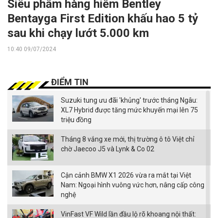
Siêu phẩm hàng hiếm Bentley
Bentayga First Edition khấu hao 5 tỷ
sau khi chạy lướt 5.000 km
10:40 09/07/2024
ĐIỂM TIN
Suzuki tung ưu đãi 'khủng' trước tháng Ngâu:
XL7 Hybrid được tăng mức khuyến mại lên 75
triệu đồng
Tháng 8 vắng xe mới, thị trường ô tô Việt chỉ
chờ Jaecoo J5 và Lynk & Co 02
Cận cảnh BMW X1 2026 vừa ra mắt tại Việt
Nam: Ngoại hình vuông vức hơn, nâng cấp công
nghệ
VinFast VF Wild lần đầu lộ rõ khoang nội thất: