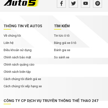
Rolls-Royce Phantom siêu hiếm xuất hiện trong
bài đăng của Hoa hậu Mai Phương Thúy
Từ tháng 8/2026, loạt quy định mới về giao
thông người dân cần biết
THÔNG TIN VỀ AUTO5
TÌM KIẾM
Về chúng tôi
MG ZS 2026 'rục rịch' về Việt Nam: Động cơ
Tin tức ô tô
hybrid, giá dự kiến từ dưới 600 triệu đồng
Liên hệ
Bảng giá xe ô tô
Điều khoản sử dụng
Đánh gia xe
Chính sách bảo mật
So sánh xe
Chính sách quảng cáo
Chính sách biên tập
Cách chúng tôi đánh giá xe
Cách chúng tôi xếp hạng xe
CÔNG TY CP DỊCH VỤ TRUYỀN THÔNG THỂ THAO 247